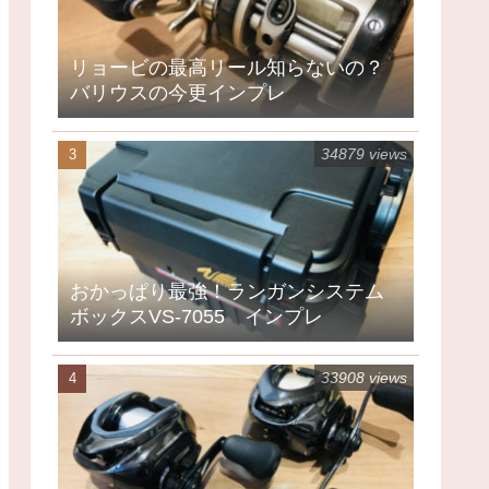
リョービの最高リール知らないの？
バリウスの今更インプレ
34879 views
おかっぱり最強！ランガンシステム
ボックスVS-7055 インプレ
33908 views