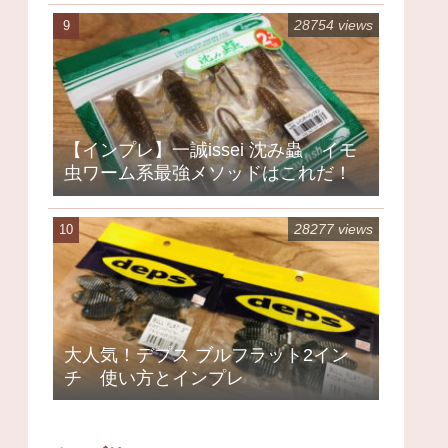
28754 views
【インプレ】一誠issei 沈み蟲 イモ
虫ワーム系最強メソッドはこれだ！
28277 views
大人気！デプス ブルフラット2イン
チ 使い方とインプレ