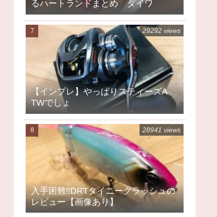
るハートランドまとめ ダイワ
29292 views
【インプレ】やっぱりスティーズA
TWでしょ
28941 views
入手困難‼DRTタイニークラッシュの
レビュー【画像あり】