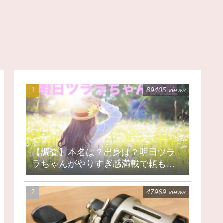
89405 views
【調査】本名は？出身は？明日ツラ
ラちゃんがやりすぎ感満載で頼もし
い
47969 views