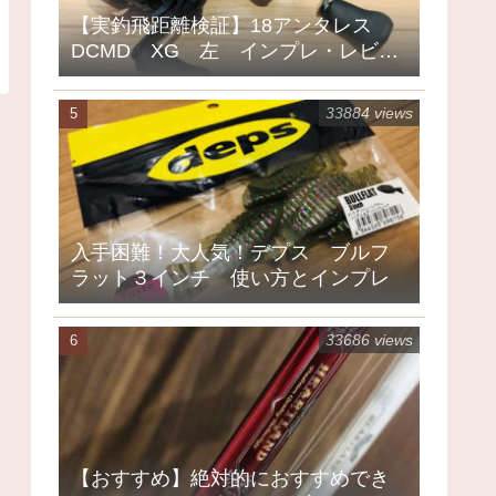
【実釣飛距離検証】18アンタレス
DCMD XG 左 インプレ・レビュ
ー
33884 views
入手困難！大人気！デプス ブルフ
ラット３インチ 使い方とインプレ
33686 views
【おすすめ】絶対的におすすめでき