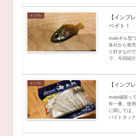
インプレ
【インプレ
ベイト！
motoギル
各社から発売
り好きなので
で、今回紹介
インプレ
【インプレ
moto値段
年一番、使用
に関しては、
バイトタック