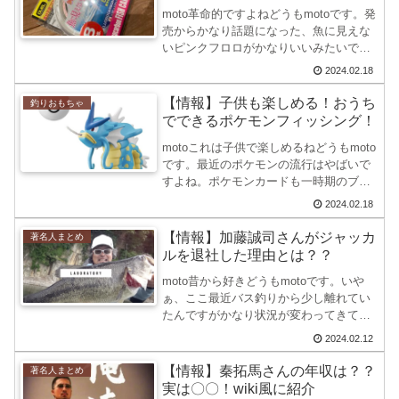
moto革命的ですよねどうもmotoです。発
売からかなり話題になった、魚に見えな
いピンクフロロがかなりいいみたいです
ね。僕も実際に手に入れてみましたが、
2024.02.18
各地でかなりの釣果が上がっているみた
いですね。そこで、今回は魚に見えない
【情報】子供も楽しめる！おうち
釣りおもちゃ
ピンクフロロにつ...
でできるポケモンフィッシング！
motoこれは子供で楽しめるねどうもmoto
です。最近のポケモンの流行はやばいで
すよね。ポケモンカードも一時期のブー
ムを考えると少し落ち着いてきている印
2024.02.18
象がありますが、かなり儲かってそうで
すねwそれはともあれ、今回2024年に新
【情報】加藤誠司さんがジャッカ
著名人まとめ
発売されたび...
ルを退社した理由とは？？
moto昔から好きどうもmotoです。いや
ぁ、ここ最近バス釣りから少し離れてい
たんですがかなり状況が変わってきてい
ますよね。情報は知っていたんですが、
2024.02.12
中々ブログを更新することができません
でした。ジャッカルを退社した加藤誠司
【情報】秦拓馬さんの年収は？？
著名人まとめ
さん。なぜジャッカ...
実は〇〇！wiki風に紹介