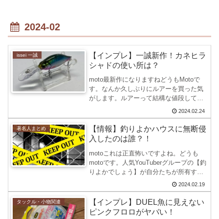
2024-02
【インプレ】一誠新作！カネヒラ
issei 一誠
シャドの使い所は？
moto最新作になりますねどうもMotoで
す。なんか久しぶりにルアーを買った気
がします。ルアーって結構な値段してい
る気がするのは気のせいですかね？昔は
2024.02.24
1000円くらいで購入できていた気がする
んですが‘’‘ともあれ、今回購入したのが
【情報】釣りよかハウスに無断侵
著名人まとめ
一誠 KA...
入したのは誰？！
motoこれは正直怖いですよね。どうも
motoです。人気YouTuberグループの【釣
りよかでしょう】が自分たちが所有する
家に、無断侵入が起こる事件が発生しま
2024.02.19
した。動画でも公開されていますが、こ
れまでに何回も同様な被害はあったみた
【インプレ】DUEL魚に見えない
タックル・小物関連
いですね。...
ピンクフロロがヤバい！