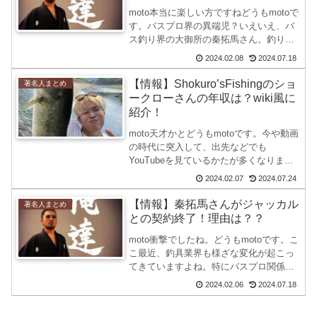
moto本当に楽しい方ですねどうもmotoで
す。バスプロ界の異端児？いえいえ、バ
ス釣り界の大御所の秦拓馬さん。釣りの
腕はもちろんのこと、メディアや
2024.02.08
2024.07.18
YouTube活動など様々な面で大活躍され
ていますよね。そこで今回は、秦拓馬さ
【情報】Shokuro’sFishingのショ
著名人まとめ
んってどんな人？...
ークローさんの年収は？wiki風に
紹介！
moto天才かとどうもmotoです。今や動画
の時代に突入して、出先などでも
YouTubeを見ているかたが多くなりまし
たよね。実際に僕自身、出張が多いので
2024.02.07
2024.07.24
YouTubeを見ることが多いのですがかな
り動画は見ています。勿論、２倍速！２
【情報】秦拓馬さんがジャッカル
著名人まとめ
倍速は最強...
との契約終了！理由は？？
moto衝撃でしたね。どうもmotoです。こ
こ最近、釣具業界も様ざな変化が起こっ
てきていますよね。特にバスプロ関係が
一年に一回は何かとあるような印象を受
2024.02.06
2024.07.18
けます。そんな中、2024年に衝撃の発表
がありました。そう、みんな大好きジャ