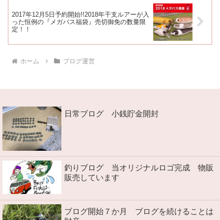
2017年12月5日予約開始!!2018年干支ルアーが入
った恒例の『メガバス福袋』売切御免の数量限
定！！
ホーム
ブログ運営
日常ブログ 小銭貯金開封
釣りブログ 当オリジナルロゴ完成 物販
販売しています
ブログ開始７か月 ブログを続けることは