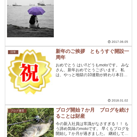
しました。 日常的なことを書いていくつ
もりですが、こ...
2017.06.05
新年のご挨拶 ともうすぐ開設一
日常
周年
おめでとう はい!!どうもmotoです。 みな
さん、新年おめでとうございます。 私
は、やっと地獄の10連勤が終わり本日や
っと休み!!なのですが。・。・ 風邪をひ
きまして体調不良です。 今年は、ホント
に忙しくて後輩も体調不良で休むし、従
業員に...
2018.01.02
ブログ開始７か月 ブログを続け
ブログ運営
ることは財産
今の新入社員は常識がなさすぎる！！ も
う諦め気味のmotoです。 早くもブログを
開始し７か月が過ぎました。 継続して続