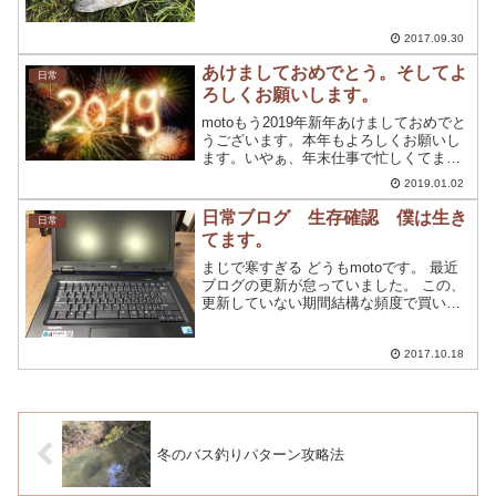
けれたことに自分自身びっくりしていま
す。 今後もまじめに更新していきまー
す。 今回は、７か月目ににして新たに今
2017.09.30
月のまとめと...
あけましておめでとう。そしてよ
日常
ろしくお願いします。
motoもう2019年新年あけましておめでと
うございます。本年もよろしくお願いし
ます。いやぁ、年末仕事で忙しくてまっ
たく更新することができませんでし
2019.01.02
た。。まぁ、職業柄一番忙しい時期なの
で仕方ないのですが、一回ぐらい年末年
日常ブログ 生存確認 僕は生き
日常
始をゆっくり過ごして...
てます。
まじで寒すぎる どうもmotoです。 最近
ブログの更新が怠っていました。 この、
更新していない期間結構な頻度で買い物
をしていました。 しかも、釣りに全く関
係ないっていうww 生存確認の一環とし
て書いていきます。 買い物 この一週間で
2017.10.18
買い物ば...
冬のバス釣りパターン攻略法