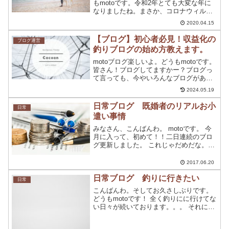
もmotoです。令和2年とても大変な年に
なりましたね。まさか、コロナウィルス
パニックが起こるなんて誰もが思っても
2020.04.15
いませんでしたよね。各業界も大打撃を
受けていますし、国民のみんなも大変な
【ブログ】初心者必見！収益化の
ブログ運営
苦労をしていると...
釣りブログの始め方教えます。
motoブログ楽しいよ。どうもmotoです。
皆さん！ブログしてますかー？ブログっ
て言っても、今やいろんなブログがあり
ますよね。 情報系ブログ アフィブログ
2024.05.19
レビューブログ 日常ブログ 雑記ブログ
専門ブログなど様々なブログがあり、ネ
日常ブログ 既婚者のリアルお小
日常
ットで調...
遣い事情
みなさん、こんばんわ。 motoです。 今
月に入って、初めて！！二日連続のブロ
グ更新しました。 これじゃだめだな。。
ってことで、今回は既婚者のお小遣いに
ついて書いていきんですが ホントに！！
2017.06.20
独身の方は、釣り具にお金をもっとかけ
日常ブログ 釣りに行きたい
るべき！！ ...
日常
こんばんわ。そしてお久さしぶりです。
どうもmotoです！ 全く釣りにに行けてな
い日々が続いております。。。 それに
は、事情がありまして。。。 ってこと
で、ブログのカテゴリに【日常】を追加