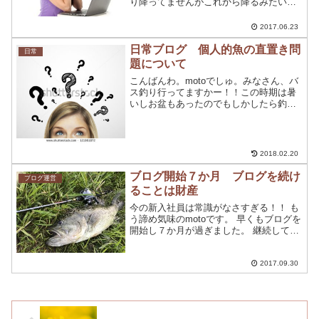
り降ってませんがこれから降るみたいで
すね。 雨が降れば、インレット攻め
を。。と考えています(^^♪ さて、今日
2017.06.23
は、先日ご迷惑をおかけした【ブログ非
表示】についてお...
日常ブログ 個人的魚の直置き問
日常
題について
こんばんわ。motoでしゅ。みなさん、バ
ス釣り行ってますかー！！この時期は暑
いしお盆もあったのでもしかしたら釣り
に行ってない方もおられるかもしれませ
ん。因みに、僕は釣りに行ってません。
（毎回言ってる）よくフェイスブックの
【釣り同好会】にて、...
2018.02.20
ブログ開始７か月 ブログを続け
ブログ運営
ることは財産
今の新入社員は常識がなさすぎる！！ も
う諦め気味のmotoです。 早くもブログを
開始し７か月が過ぎました。 継続して続
けれたことに自分自身びっくりしていま
す。 今後もまじめに更新していきまー
す。 今回は、７か月目ににして新たに今
2017.09.30
月のまとめと...