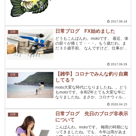
なってしまいました。 。。。。。 なにも
変わってないって？ いやいや変わりまし
たよ！ 行きます。。。 motoです。 ど
う...
2017.08.18
日常ブログ FX始めました
日常
どうもこんばんわ。motoです。 最近、体
の節々が痛くて・・・。もう歳だわ。ま
だ３０歳手前。 なんですけど、仕事が体
にきついんですよね。早く事務の方に行
きたいです。 そんなことはさておき、今
さらながらFXを始めました！ なんか聞い
2017.06.29
たことある...
【雑学】コロナでみんな釣り自粛
日常
してる？
moto大変な時代になりましたね。。どう
もmotoです。令和2年とても大変な年に
なりましたね。まさか、コロナウィルス
パニックが起こるなんて誰もが思っても
2020.04.15
いませんでしたよね。各業界も大打撃を
受けていますし、国民のみんなも大変な
日常ブログ 先日のブログ非表示
日常
苦労をしていると...
について
こんばんわ。motoです。 梅雨の時期にな
ってきましたね。でも、今年は雨があま