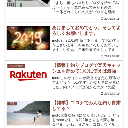
「よし、俺もバス釣りブログを始めてみ
よう！」そう意気込んでみたものの、
「一体どれくらいの人がブログを継続で
きているんだろう？」と不安に思ったこ
2025.06.15
とはありませんか？実は、世の中のブロ
グの多くが1年以内に更新を停止してしま
あけましておめでとう。そしてよ
日常
うという厳しい現実があり...
ろしくお願いします。
motoもう2019年新年あけましておめでと
うございます。本年もよろしくお願いし
ます。いやぁ、年末仕事で忙しくてまっ
たく更新することができませんでし
2019.01.02
た。。まぁ、職業柄一番忙しい時期なの
で仕方ないのですが、一回ぐらい年末年
【情報】釣りブログで楽天キャッ
ブログ運営
始をゆっくり過ごして...
シュを貯めて〇〇に使えば最強
motoこのサイクルが確立できたら最強で
すよどうもmotoです。かなり昔に記事に
した、釣りブログは儲かるのか？の記事
が結構な回転で読まれています。ありが
2025.05.19
とうございます。たまにDMでも釣りブロ
グのことを聞かれるのですが、全然ウェ
【雑学】コロナでみんな釣り自粛
日常
ルカムです！そ...
してる？
moto大変な時代になりましたね。。どう
もmotoです。令和2年とても大変な年に
なりましたね。まさか、コロナウィルス