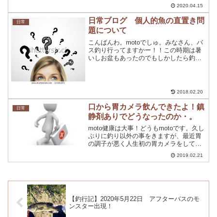
パニックが起こるなんて誰もが思っても
2020.04.15
いませんでしたよね。各業界も大打撃を
受けていますし、国民のみんなも大変な
日常ブログ 個人的魚の直置き問
日常
苦労をしていると...
題について
こんばんわ。motoでしゅ。みなさん、バ
ス釣り行ってますかー！！この時期は暑
いしお盆もあったのでもしかしたら釣り
に行ってない方もおられるかもしれませ
ん。因みに、僕は釣りに行ってません。
（毎回言ってる）よくフェイスブックの
【釣り同好会】にて、...
2018.02.20
口から胃カメラ飲んできたよ！鎮
日常
静剤ありでどうなったのか・。
moto健康は大事！どうもmotoです。久し
ぶりに釣り以外の事をきますが、最近胃
の調子が悪く人生初の胃カメラをしてき
ました。まさか、自分が胃カメラを飲む
2019.02.21
事になるなんて思ってもいませんでし
た。今回、胃カメラをしたのは鎮静剤あ
り（←ここ重要）で...
【釣行記】2020年5月22日 アフターバスのモ
ンスター出現！