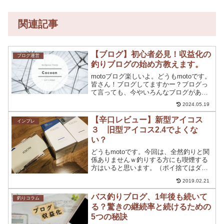
関連記事
【ブログ】初心者必見！収益化の
ブログ運営
釣りブログの始め方教えます。
motoブログ楽しいよ。どうもmotoです。
皆さん！ブログしてますかー？ブログっ
て言っても、今やいろんなブログがあり
ますよね。 情報系ブログ アフィブログ
2024.05.19
レビューブログ 日常ブログ 雑記ブログ
専門ブログなど様々なブログがあり、ネ
【辛口レビュー】新型アイコス
インプレ
ットで調...
３ 旧型アイコス2.4でよくな
い？
どうもmotoです。今回は、全然釣りと関
係ありませんｗ釣りする方にも喫煙する
方はいると思います。（ポイ捨てはダメ
よ）僕自身、喫煙者なのでIQOSユーザー
2019.02.21
だったのですが、アイコス3が発売されま
す。そんな中、早期購入者特典で発売前
バス釣りブログ、1年後も続いて
釣りコラム
購入してきまま...
る？驚きの継続率と続けるための
5つの秘訣