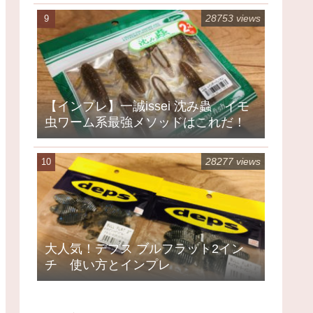
28753 views
【インプレ】一誠issei 沈み蟲 イモ
虫ワーム系最強メソッドはこれだ！
28277 views
大人気！デプス ブルフラット2イン
チ 使い方とインプレ