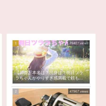
89403 views
【調査】本名は？出身は？明日ツラ
ラちゃんがやりすぎ感満載で頼もし
い
47967 views