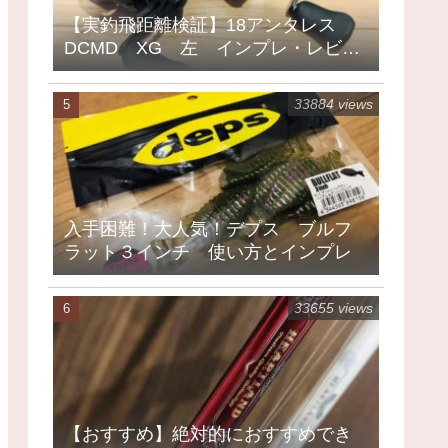
【実釣飛距離検証】18アンタレス
DCMD XG 左 インプレ・レビュ
ー
33884 views
入手困難！大人気！デプス ブルフ
ラット３インチ 使い方とインプレ
33655 views
【おすすめ】絶対的におすすめでき