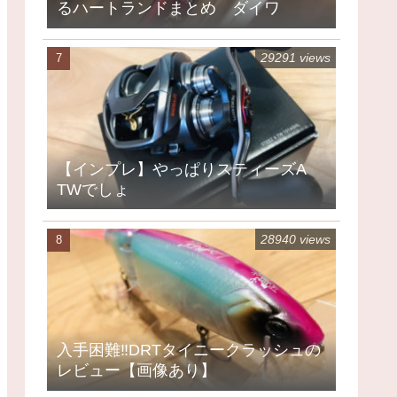
るハートランドまとめ ダイワ
29291 views
【インプレ】やっぱりスティーズA
TWでしょ
28940 views
入手困難‼DRTタイニークラッシュの
レビュー【画像あり】