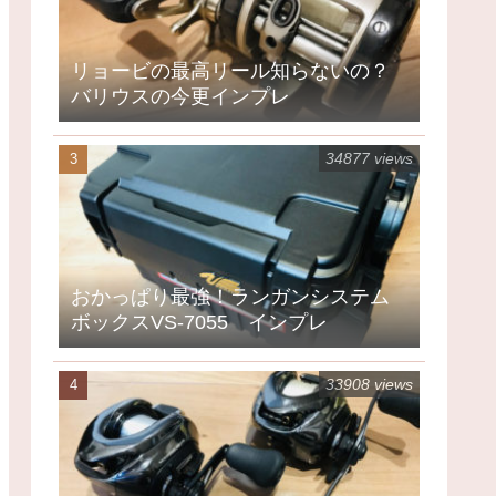
リョービの最高リール知らないの？
バリウスの今更インプレ
34877 views
おかっぱり最強！ランガンシステム
ボックスVS-7055 インプレ
33908 views