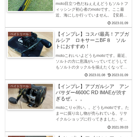
moto目立つ色だねぇええどうもソルトフ
ィッシング初心者のmotoです。ここ最
近、海にしか行っていません。【安易な
考えで海なら釣れるだろうってことで】
2023.01.09
結果全く釣れていません！wソルトフィ
ッシングは難しいですよね前回は、ソル
【インプレ】コスパ最高！アブガ
ベイトリール
ト用に購入したロキ...
ルシア ロキサーニBF８ ソル
トにおすすめ！
motoこれいいよどうもmotoです。最近、
ソルトの方に意識がいっていてどうして
もソルトのタックルを揃えたくなってき
ていました。既存で持っているタックル
2023.01.08
2023.01.09
を使用してもいいんですが、この性格上
揃えたくなってくるんですよねwそこ
【インプレ】アブガルシア アン
ベイトリール
で、ベイトフィネス...
バサダー4600C RD IMAEが渋す
ぎるぜ。。。
motoこりゃ渋い。。どうもmotoです。た
まーに掘り出し物が売られている、リサ
イクルショップに行ってきました。そこ
で見つけたのがまさかのこの投稿を
2021.09.03
Instagramで見るbassfishing
paradise(@bassfishing....