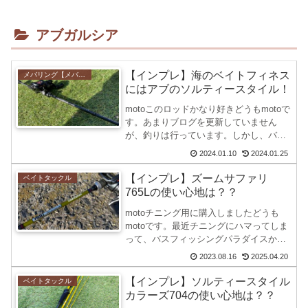
アブガルシア
【インプレ】海のベイトフィネス
メバリング【メバル釣り】
にはアブのソルティースタイル！
motoこのロッドかなり好きどうもmotoで
す。あまりブログを更新していません
が、釣りは行っています。しかし、バス
釣りではなくシーバスやチニング・メバ
2024.01.10
2024.01.25
リングなど海の釣りを最近多くなってき
ています。やっぱり冬でも釣れる魚の方
【インプレ】ズームサファリ
ベイトタックル
がいいですよね。バ...
765Lの使い心地は？？
motoチニング用に購入しましたどうも
motoです。最近チニングにハマってしま
って、バスフィッシングパラダイスから
チニングパラダイスに名前を変更しよう
2023.08.16
2025.04.20
かなと思うくらいハマってます。まだ、
バス釣りはやめませんw今回は、チニン
【インプレ】ソルティースタイル
ベイトタックル
グ用にしようしてい...
カラーズ704の使い心地は？？