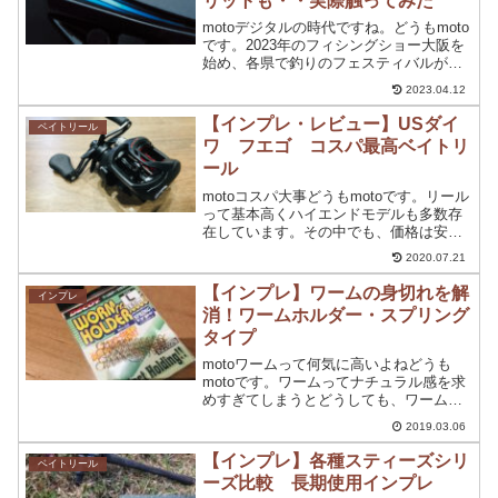
リットも・・実際触ってみた
motoデジタルの時代ですね。どうもmoto
です。2023年のフィシングショー大阪を
始め、各県で釣りのフェスティバルが開
催されていますね！コロナ落ち着いては
2023.04.12
いませんが。。もうキリがない感じです
よね。続々と各釣りメーカーが新製品を
【インプレ・レビュー】USダイ
ベイトリール
発表されてい...
ワ フエゴ コスパ最高ベイトリ
ール
motoコスパ大事どうもmotoです。リール
って基本高くハイエンドモデルも多数存
在しています。その中でも、価格は安い
が性能もいいリールが存在しています
2020.07.21
ね。今回、購入してきたのは、タックル
ベリーで激安で販売されていた(2018年11
【インプレ】ワームの身切れを解
インプレ
月現在）U...
消！ワームホルダー・スプリング
タイプ
motoワームって何気に高いよねどうも
motoです。ワームってナチュラル感を求
めすぎてしまうとどうしても、ワーム自
体の強度が弱くなったりしてしまいます
2019.03.06
よね。ワームも年々高くなってきている
印象もありますが、ワームのロストって
【インプレ】各種スティーズシリ
ベイトリール
結構痛いですよね。...
ーズ比較 長期使用インプレ