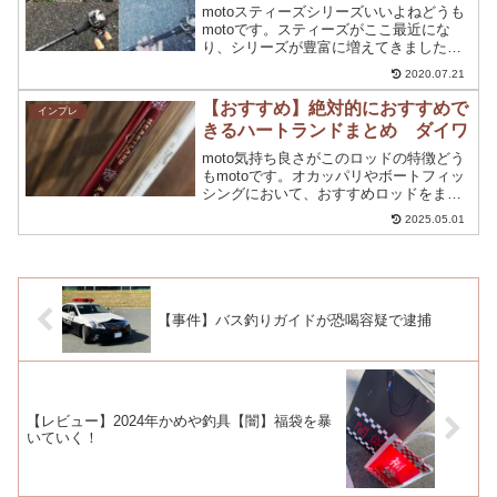
motoスティーズシリーズいいよねどうも
motoです。スティーズがここ最近にな
り、シリーズが豊富に増えてきました
ね。 スティーズSV TW スティーズA
2020.07.21
TW スティーズCT SV TW スティーズ
Airと現在四種類のスティーズシリーズが
【おすすめ】絶対的におすすめで
インプレ
発...
きるハートランドまとめ ダイワ
moto気持ち良さがこのロッドの特徴どう
もmotoです。オカッパリやボートフィッ
シングにおいて、おすすめロッドをまと
めて紹介していきたいと思います。ハー
2025.05.01
トランドのロッドで どれを買えばいいか
迷っている方 様々なウェイト対応のロッ
ドがある為迷...
【事件】バス釣りガイドが恐喝容疑で逮捕
【レビュー】2024年かめや釣具【闇】福袋を暴
いていく！