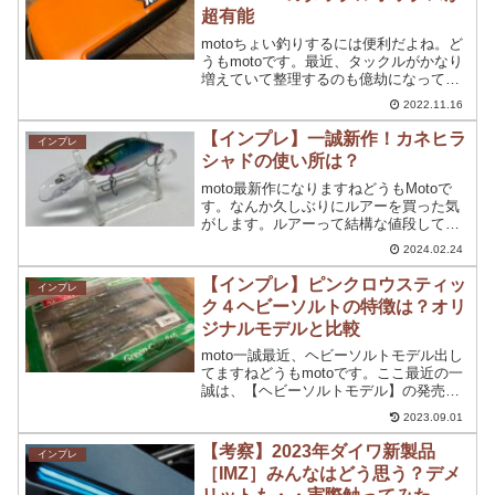
超有能
motoちょい釣りするには便利だよね。ど
うもmotoです。最近、タックルがかなり
増えていて整理するのも億劫になってき
ています。。断捨離はまだしません！！
2022.11.16
ってことで、今回インプレ・レビューす
るのはリングスターから発売されている
【インプレ】一誠新作！カネヒラ
インプレ
伊豫部 健×リン...
シャドの使い所は？
moto最新作になりますねどうもMotoで
す。なんか久しぶりにルアーを買った気
がします。ルアーって結構な値段してい
る気がするのは気のせいですかね？昔は
2024.02.24
1000円くらいで購入できていた気がする
んですが‘’‘ともあれ、今回購入したのが
【インプレ】ピンクロウスティッ
インプレ
一誠 KA...
ク４ヘビーソルトの特徴は？オリ
ジナルモデルと比較
moto一誠最近、ヘビーソルトモデル出し
てますねどうもmotoです。ここ最近の一
誠は、【ヘビーソルトモデル】の発売が
結構多くなっていますね。正直なところ
2023.09.01
ヘビーソルトモデルと既存のオリジナル
モデルの違いはあるかもしれませんが、
【考察】2023年ダイワ新製品
インプレ
古いモデルのタイ...
［IMZ］みんなはどう思う？デメ