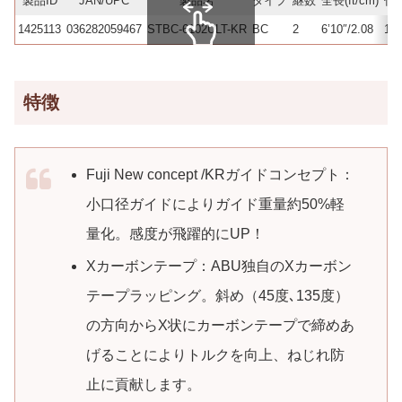
製品ID
JAN/UPC
製品名
タイプ
継数
全長(ft/cm)
仕舞
1425113
036282059467
STBC-6102ULT-KR
BC
2
6’10″/2.08
107
スクロールできます
特徴
Fuji New concept /KRガイドコンセプト：
小口径ガイドによりガイド重量約50%軽
量化。感度が飛躍的にUP！
Xカーボンテープ：ABU独自のXカーボン
テープラッピング。斜め（45度､135度）
の方向からX状にカーボンテープで締めあ
げることによりトルクを向上、ねじれ防
止に貢献します。