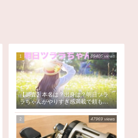
89405 views
【調査】本名は？出身は？明日ツラ
ラちゃんがやりすぎ感満載で頼もし
い
47969 views