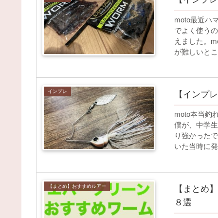
moto最近
でよく使うの
えました。m
が難しいとこ
インプレ
【インプレ
moto本当
僕が、中学生
り強かったで
いた当時に発
【まとめ】おすすめルアー
【まとめ】
８選