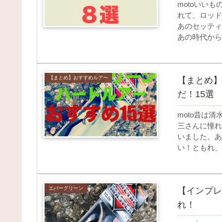
motoいい
れて、ロッド
あのセッティ
あの時代から
【まとめ】おすすめルアー
【まとめ】
だ！15選
moto昔は
三さんに憧れ
いました。あ
い！ともれ、
エバーグリーン
【インプレ
れ！