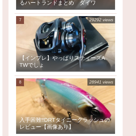
るハートランドまとめ ダイワ
29292 views
【インプレ】やっぱりスティーズA
TWでしょ
28941 views
入手困難‼DRTタイニークラッシュの
レビュー【画像あり】