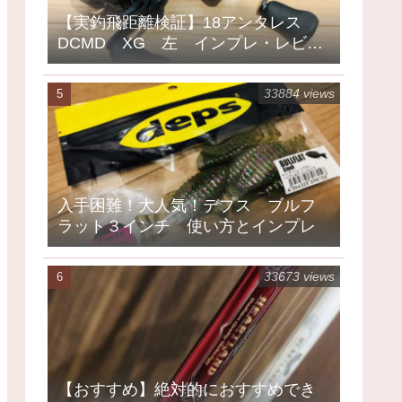
【実釣飛距離検証】18アンタレス
DCMD XG 左 インプレ・レビュ
ー
33884 views
入手困難！大人気！デプス ブルフ
ラット３インチ 使い方とインプレ
33673 views
【おすすめ】絶対的におすすめでき