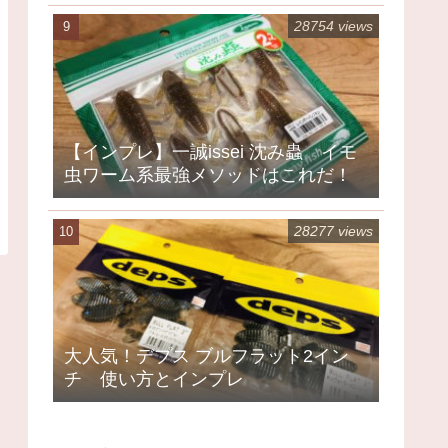
28754 views
【インプレ】一誠issei 沈み蟲 イモ
虫ワーム系最強メソッドはこれだ！
28277 views
大人気！デプス ブルフラット2イン
チ 使い方とインプレ