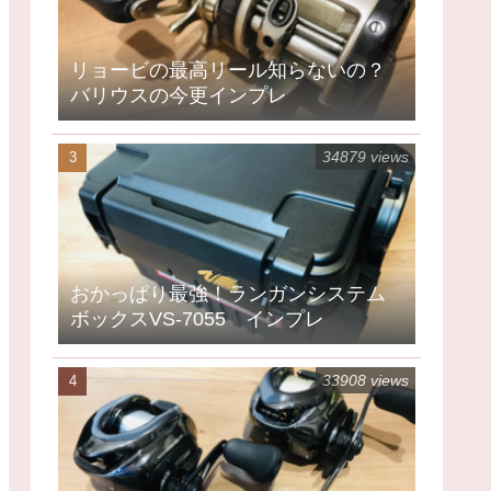
リョービの最高リール知らないの？
バリウスの今更インプレ
34879 views
おかっぱり最強！ランガンシステム
ボックスVS-7055 インプレ
33908 views