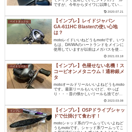
ですが、今年からダイワに以降していく
第一段として購入したのが【ダイワ ス
2020.07.21
ティーズＡ ＴＷ】評価等を検索してい
ると、価格的にもスティーズＳＶよりも
【インプレ】レイドジャパン
ベイトタックル
個人的使用用途と...
GA-611HC Blasterの使い心地
は？
motoレイドいいねどうもmotoです。いつ
もは、DAIWAのハートランドをメインに
使用していますが以前はメガバスを使用
していました。ここ最近では、いろんな
2021.03.18
ロッドを使用してみたいなという気持ち
が大きくなっていろんなロッドを実際に
【インプレ】色褪せない名機！ス
ベイトリール
手に入れてい...
コーピオンメタニウム！通称銀メ
タ
motoオールドリールいいよねどうもmoto
です。最新リールもいいけど、やっぱ
り・・・昔の懐かしいリールも捨てがた
い！むしろ、１周してよく見える！現象
2023.03.08
に陥っています。これは、僕世代の人に
はわかるのではないでしょうか？幼少期
【インプレ】OSPドライブシャッ
インプレ
の時に欲しかったリ...
ドで仕掛けて食わす！
motoシャッド系のワームっていいよねど
うもmotoです。シャッド系ワームってこ