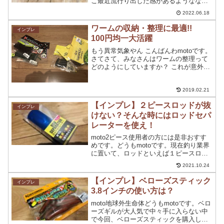
こ最近流行り出した感があるようなない
ような。僕が幼少期の頃は、グラブ系ワ
2022.06.18
ームが主流だったので釣りを再開してか
らはこんな大きなシャッドワームって釣
ワームの収納・整理に最適!!
インプレ
れるの！？って印...
100円均一大活躍
もう異常気象やん こんばんわmotoです。
さてさて、みなさんはワームの整理って
どのようにしていますか？ これが意外と
難しいってのは、釣りをする人にはわか
る気持ちだと思います。 【まとめたいけ
どどうすればいいかわからない】 【タッ
2019.02.21
クルボック...
【インプレ】２ピースロッドが抜
インプレ
けない？そんな時にはロッドセパ
レーターを使え！
moto2ピース使用者の方には是非おすす
めです。どうもmotoです。現在釣り業界
に置いて、ロッドといえば１ピースロッ
ドが主流となっていましたよね。しか
2021.10.24
し、現在は２ピースロッドが発売される
メーカーが増えてきています。２ピース
【インプレ】ベローズスティック
インプレ
ロッドが抜けない！...
3.8インチの使い方は？
moto地球外生命体どうもmotoです。ベロ
ーズギルが大人気で中々手に入らない中
で今回、ベローズスティックを購入して