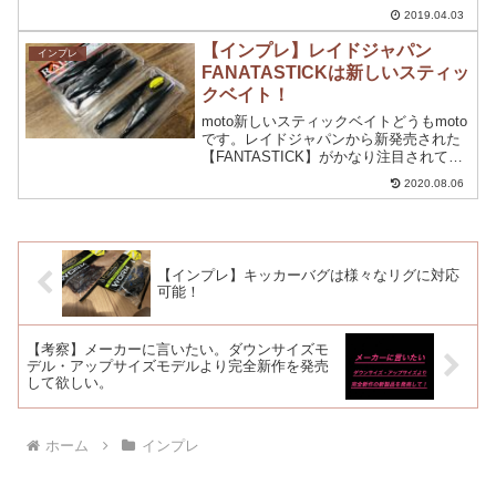
きました。こちらもベローズギル同様に
2019.04.03
【水噛み最強】と言われるぐらいのリブ
ボディーを搭載しています。今回は、ベ
【インプレ】レイドジャパン
インプレ
ローズスティック...
FANATASTICKは新しいスティッ
クベイト！
moto新しいスティックベイトどうもmoto
です。レイドジャパンから新発売された
【FANTASTICK】がかなり注目されてい
ますね。スティックベイトでありなが
2020.08.06
ら、イナズマダート・ビリビリテール・
しミーフォールを可能にしたかなり楽し
めるスティ...
【インプレ】キッカーバグは様々なリグに対応
可能！
【考察】メーカーに言いたい。ダウンサイズモ
デル・アップサイズモデルより完全新作を発売
して欲しい。
ホーム
インプレ