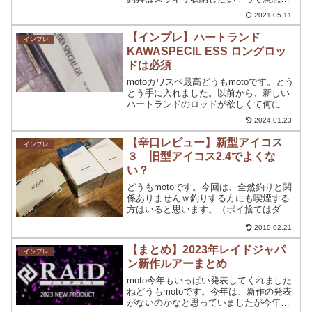
あるので収納系は購入しようとしていま
2021.05.11
す。実際には、そこまで綺麗に収納して
いるわけではないので、釣具を綺麗に収
【インプレ】ハートランド
インプレ
納している方はほ...
KAWASPECIL ESS ロングロッ
ドは必須
motoカワスペ最高どうもmotoです。とう
とう手に入れました。以前から、新しい
ハートランドのロッドが欲しくて何にし
ようかなと検討していました。 フィネス
2024.01.23
にも使いたい ある程度の硬さはあって欲
しい 長さが欲しいの希望を考えると行き
【辛口レビュー】新型アイコス
インプレ
着いたのが...
３ 旧型アイコス2.4でよくな
い？
どうもmotoです。今回は、全然釣りと関
係ありませんｗ釣りする方にも喫煙する
方はいると思います。（ポイ捨てはダメ
よ）僕自身、喫煙者なのでIQOSユーザー
2019.02.21
だったのですが、アイコス3が発売されま
す。そんな中、早期購入者特典で発売前
【まとめ】2023年レイドジャパ
インプレ
購入してきまま...
ン新作ルアーまとめ
moto今年もいっぱい発表してくれました
ねどうもmotoです。今年は、新作の発表
がないのかなと思っていましたが今年も