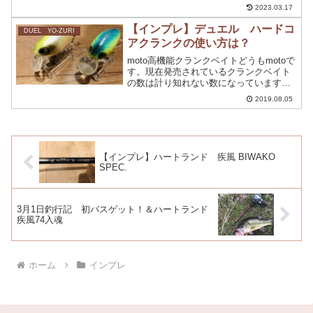
沢山YouTubeで公開してくれましたね。
2023.03.17
新作ルアーってワクワクしますし楽しみ
ですよね。今回は、2023年のレイドジャ
【インプレ】デュエル ハードコ
DUEL YO-ZURI
パンの...
アクランクの使い方は？
moto高機能クランクベイトどうもmotoで
す。現在発売されているクランクベイト
の数は計り知れない数になっています
ね。特徴・性能・カラー等各メーカーに
2019.08.05
よって違うところもルアーの面白さです
よね。そこで今回、是非使って頂きたい
クランクベイト紹介...
【インプレ】ハートランド 疾風 BIWAKO
SPEC.
3月1日釣行記 初バスゲット！＆ハートランド
疾風74入魂
ホーム
インプレ