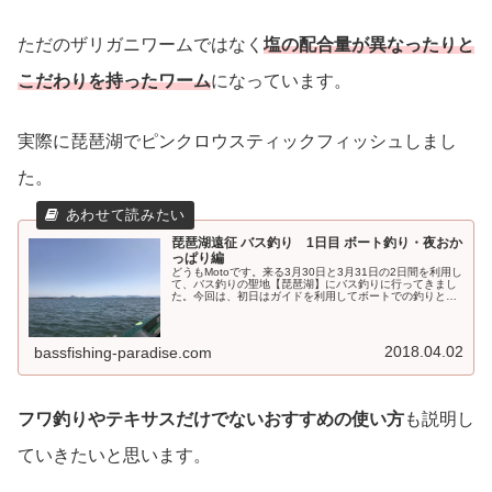
ただのザリガニワームではなく
塩の配合量が異なったりと
こだわりを持ったワーム
になっています。
実際に琵琶湖でピンクロウスティックフィッシュしまし
た。
琵琶湖遠征 バス釣り 1日目 ボート釣り・夜おか
っぱり編
どうもMotoです。来る3月30日と3月31日の2日間を利用し
て、バス釣りの聖地【琵琶湖】にバス釣りに行ってきまし
た。今回は、初日はガイドを利用してボートでの釣りと夜
釣り。2日目は、一日を利用しておかっぱり を行うことに
しました。今回は、初...
2018.04.02
bassfishing-paradise.com
フワ釣りやテキサスだけでないおすすめの使い方
も説明し
ていきたいと思います。