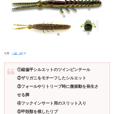
引用
一誠 HP
①縦偏平シルエットのツインピンテール
②ザリガニをモチーフしたシルエット
③フォールやリトリーブ時に微振動を発生さ
せる脚
④フックインサート用のスリット入り
⑤甲殻類を模したリブ