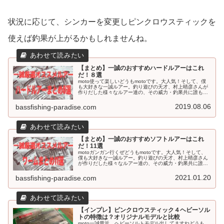
状況に応じて、シンカーを変更しピンクロウスティックを
使えば釣果が上がるかもしれませんね。
【まとめ】一誠のおすすめハードルアーはこれ
だ！８選
moto使って楽しいどうもmotoです。大人気！そして、僕
も大好きな一誠ルアー。釣り遊びの天才、村上晴彦さんが
作りだした様々なルアー達の、その威力・釣果共に誰もが
認めるものとなっています。今回は一誠ルアーで迷いの方
に、おすすめなルアーを一つ...
2019.08.06
bassfishing-paradise.com
【まとめ】一誠のおすすめソフトルアーはこれ
だ！11選
motoガンガン行くぜどうもmotoです。大人気！そして、
僕も大好きな一誠ルアー。釣り遊びの天才、村上晴彦さん
が作りだした様々なルアー達の、その威力・釣果共に誰も
が認めるものとなっています。今回は一誠ルアーで迷いの
方に、おすすめなルアーを一...
2021.01.20
bassfishing-paradise.com
【インプレ】ピンクロウスティック４ヘビーソル
トの特徴は？オリジナルモデルと比較
moto一誠最近、ヘビーソルトモデル出してますねどうも