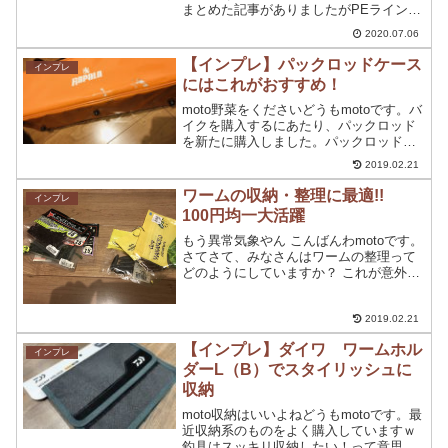
まとめた記事がありましたがPEラインも
様々なメーカーから発売されておりどれ
2020.07.06
を選ぶか難しいってのもありますよね。
しかし、今回紹介するPEラインは完全に
【インプレ】パックロッドケース
インプレ
次世代なPE...
にはこれがおすすめ！
moto野菜をくださいどうもmotoです。バ
イクを購入するにあたり、パックロッド
を新たに購入しました。パックロッドを
購入したのですが、ケースがなく困って
2019.02.21
いました。バイクで持ち運びするんだっ
たら、ケース一つで移動したいですよ
ワームの収納・整理に最適!!
インプレ
ね。そこで、購入し...
100円均一大活躍
もう異常気象やん こんばんわmotoです。
さてさて、みなさんはワームの整理って
どのようにしていますか？ これが意外と
難しいってのは、釣りをする人にはわか
る気持ちだと思います。 【まとめたいけ
どどうすればいいかわからない】 【タッ
2019.02.21
クルボック...
【インプレ】ダイワ ワームホル
インプレ
ダーL（B）でスタイリッシュに
収納
moto収納はいいよねどうもmotoです。最
近収納系のものをよく購入していますｗ
釣具はスッキリ収納したい！って意思が