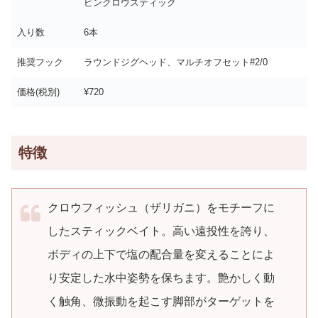
ピンクロウスティック
入り数
6本
推奨フック
ラウンドジグヘッド、マルチオフセット#2/0
価格(税別)
¥720
特徴
クロウフィッシュ（ザリガニ）をモチーフに
したスティックベイト。高い遠投性を誇り、
ボディの上下で塩の配合量を変えることによ
り安定した水中姿勢を保ちます。艶かしく動
く触角、微振動を起こす脚部がターゲットを