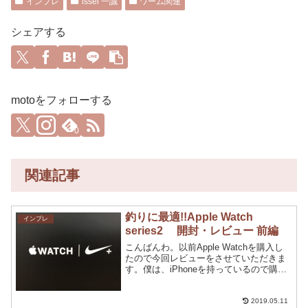
インプレ
issei 一誠
ワーム関連
シェアする
motoをフォローする
0
関連記事
釣りに最適!!Apple Watch
インプレ
series2 開封・レビュー 前編
こんばんわ。以前Apple Watchを購入し
たので今回レビューをさせていただきま
す。僕は、iPhoneを持っているので購入
しましましたがアンドロイドの方は魅力
ないかもしれません。興味本位で購入し
たのですが買って率直な感想。ほんと買
2019.05.11