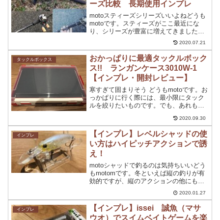
ーズ比較 長期使用インプレ
motoスティーズシリーズいいよねどうも
motoです。スティーズがここ最近にな
り、シリーズが豊富に増えてきました
ね。 スティーズSV TW スティーズA
2020.07.21
TW スティーズCT SV TW スティーズ
Airと現在四種類のスティーズシリーズが
おかっぱりに最適タックルボック
タックルボックス
発...
ス!! ランガンケース3010W-1
【インプレ・開封レビュー】
寒すぎて固まりそう どうもmotoです。お
っかぱりに行く際には、最小限にタック
ルを絞りたいものです。でも、あれもこ
れもと色んなルアーやワームなども大量
2020.09.30
に持ち運んでしまう方もいるともいま
す。そうです。僕です。僕も、なるべく
【インプレ】レベルシャッドの使
インプレ
最小限にタックルを絞...
い方はハイピッチアクションで誘
え！
motoシャッドで釣るのは気持ちいいどう
もmotomです。冬といえば縦の釣りが有
効的ですが、縦のアクションの他にも有
効な釣りがあります。それは、ストップ
2020.01.27
&ゴー。【止めて誘う】この釣りも冬の
釣りには有効ですよね。今回は、【止め
【インプレ】issei 誠魚（マサ
インプレ
て誘う】に合わせ...
ウオ）でスイムベイトゲームを楽