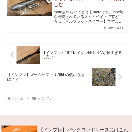
しむ
moto忘れないでどうもmotoです。isseiか
ら発売されているスイムベイトで有どこ
ろは【ギルフラットスイマー】ですよ
ね。ギルフラットスイマーが発売さて、
2020.06.11
結構マサウオの存在が忘れ去られている
気がするのは僕だけでしょうか。笑ま
ぁ、村上さんが...
【インプレ】18ブレイゾン651LB-Vが軽すぎる
し安い！
【インプレ】ズームサファリ765Lの使い心地
は？？
ホーム
インプレ
【インプレ】パックロッドケースにはこれ