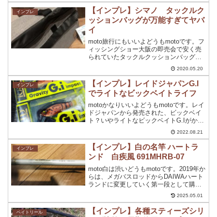
ってよか...
【インプレ】シマノ タックルク
インプレ
ッションバッグが万能すぎてヤバ
イ
moto旅行にもいいよどうもmotoです。フ
ィッシングショー大阪の即売会で安く売
られていたタックルクッションバッグの
存在を今の今まで忘れていました。今覚
2020.05.20
えば買ったことすら忘れていましたから
ね。wともあれ、今回インプレするのは
【インプレ】レイドジャパンG.I
インプレ
超大容量！シマノ...
でライトなビックベイトライフ
motoかなりいいよどうもmotoです。レイ
ドジャパンから発売された、ビックベイ
ト？いやライトなビックベイトG.Iがかな
り優秀で使い勝手がいいルアーとなって
2022.08.21
います。実際に使ってみて、あらゆるポ
イントで使用できるルアーとなっている
【インプレ】白の名竿 ハートラ
インプレ
G.Iは持っ...
ンド 白疾風 691MHRB-07
moto白は渋いどうもmotoです。2019年か
らは、メガバスロッドからDAIWAハート
ランドに変更していく第一段として購入
したのが【ハートランド 691MHRB-07
2025.05.01
白疾風】発売からすでに10年以上前のロ
ッドですね。たまたま行った中古...
【インプレ】各種スティーズシリ
ベイトリール