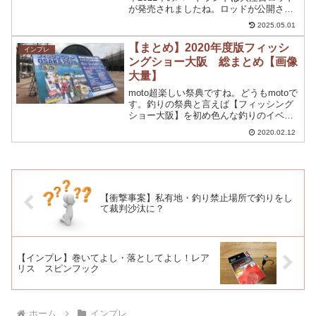
が発売されましたね。ロッドが公開され
た時にあっ買おうｗってなった方は僕だ
2025.05.01
けではないと思います。そうです。通称
３代目ドットスリーハートランド
【まとめ】2020年度版フィッシ
インプレ
HL83MSB-S...
ングショー大阪 総まとめ【画像
大量】
moto超楽しい祭典ですね。どうもmotoで
す。釣りの祭典と言えば【フィッシング
ショー大阪】を初め色んな釣りのイベン
トが開催されていますよね。昨年度は、
2020.02.12
フィッシングショー大阪に行くことがで
きませんでしたが、2020年度は行くこと
ができました...
【衝撃事案】私有地・釣り禁止場所で釣りをし
て裁判沙汰に？
【インプレ】巻いてよし・落としてよし！レア
リス スピンフック
ホーム
インプレ