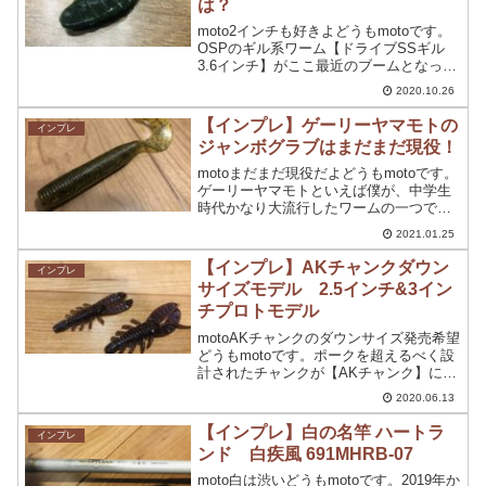
は？
moto2インチも好きよどうもmotoです。
OSPのギル系ワーム【ドライブSSギル
3.6インチ】がここ最近のブームとなって
います。ことの発端は、ドライブSSギル
2020.10.26
2インチを使用してから虜になってきてい
ます。個人的には、ギル系ワームがかな
【インプレ】ゲーリーヤマモトの
インプレ
り好き...
ジャンボグラブはまだまだ現役！
motoまだまだ現役だよどうもmotoです。
ゲーリーヤマモトといえば僕が、中学生
時代かなり大流行したワームの一つです
が今尚現役ワームの一つですよね。ゲー
2021.01.25
リーヤマモトの中でも、様々ワームが存
在しますが実際はワームの発売元が違う
【インプレ】AKチャンクダウン
インプレ
ってのがあるんで...
サイズモデル 2.5インチ&3イン
チプロトモデル
motoAKチャンクのダウンサイズ発売希望
どうもmotoです。ポークを超えるべく設
計されたチャンクが【AKチャンク】にな
りますが、今回キープキャストで販売さ
2020.06.13
れてる予定だったプロトモデルの詰め合
わせの中にAKチャンク 2.5インチ&3イ
【インプレ】白の名竿 ハートラ
インプレ
ンチが...
ンド 白疾風 691MHRB-07
moto白は渋いどうもmotoです。2019年か