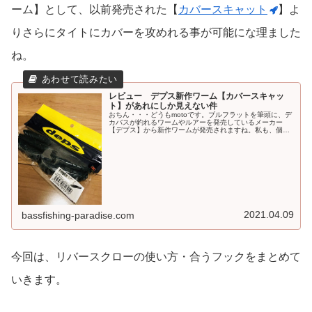
ーム】として、以前発売された【
カバースキャット
】よ
りさらにタイトにカバーを攻めれる事が可能にな理ました
ね。
レビュー デプス新作ワーム【カバースキャッ
ト】があれにしか見えない件
おちん・・・どうもmotoです。ブルフラットを筆頭に、デ
カバスが釣れるワームやルアーを発売しているメーカー
【デプス】から新作ワームが発売されますね。私も、個人
的に好きなメーカの一つですが結構前から気になって、釣
り仲間同士の中ではかなり話題に...
2021.04.09
bassfishing-paradise.com
今回は、リバースクローの使い方・合うフックをまとめて
いきます。