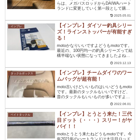
らは、メガバスロッドからDAIWAハート
ランドに変更していく第一段として購入
したのが【ハートランド 691MHRB-07
2025.05.01
白疾風】発売からすでに10年以上前のロ
ッドですね。たまたま行った中古...
【インプレ】ダイソー釣具シリー
インプレ
ズ！ラインストッパーが有能すぎ
る！
motoかなりいいですよどうもmotoです。
最近の、100円均一の釣具シリーズって結
構半端ない状態になってきましたよね。
そもそも、最初はまぁ100円か・・ってぐ
2023.12.13
らいのレベルって感じだったんですがそ
の１００円っていう価値を上回るぐらい
【インプレ】チームダイワのワー
タックルボックス
のレベル...
ムバッグが超有能！
moto古いけどいいものはいいどうもmoto
です。最新のタックルもいいですけど、
昔のタックルもいいものが多いですよ
ね。因みに、価格も昔の方が安かったで
2022.06.01
すが年々値段が高くなってきている感じ
がしますよね。実際に高くなっていま
【インプレ】とうとう来た！三代
ベイトタックル
す。僕は、昔のオール...
目ドット（・・・）スリー！がヤ
バイ！！
motoとうとう来たねどうもmotoです。今
年2021年のハートランドは大注目ロッド