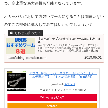
つ、高比重な為大遠投も可能となっています。
オカッパリにおいて力強いワームになることは間違いない
のでこの機会に購入してみてはいかがでしょうか？
【まとめ】デプスのおすすめワームはこれだ！8
選
motoブルフラットは大人気どうもmotoです。デプスとい
えば【デカバス】を狙う為のルアーが数々発売されていま
すね。しかも、そのデカバス確保の実績も抜群！魅力的な
ルアーがラインナップされています。大人気のブルフラッ
トを筆頭におすすめするワー...
2019.05.01
bassfishing-paradise.com
デプス Deps リバースクロー 4.3インチ 【メー
ル便配送可】 【まとめ送料割】【nik0324】
posted with
カエレバ
バスメイトインフィニティYahoo!店
Yahooショッピング
Amazon