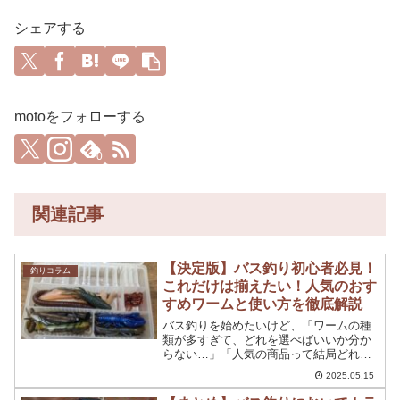
シェアする
motoをフォローする
0
関連記事
【決定版】バス釣り初心者必見！
釣りコラム
これだけは揃えたい！人気のおす
すめワームと使い方を徹底解説
バス釣りを始めたいけど、「ワームの種
類が多すぎて、どれを選べばいいか分か
らない…」「人気の商品って結局どれが
良いの？」と悩んでいませんか？この記
2025.05.15
事は、そんなバス釣り初心者のあなたの
ために、数あるワームの中から本当にお