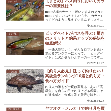
【まとめ】バス釣りにおいてカラ
釣りコラム
すすめできる人気ワームを...
ーの重要性は？
moto結構カラーって迷いますよねそうも
motoです。バスからしたら色（カラー）
ってどのように見えているんでしょう
か？バス釣りにおいて、ルアーのカラー
2023.09.01
は重要な要素の一つです。適切なカラー
を選択することで、より多くのバスを釣
ビッグベイトがバスを呼ぶ！驚き
インプレ
ることができます。...
のメリットと釣果アップの秘訣を
徹底解説
「一発大物狙い！」そんなロマンを追い
求めるアングラーにとって、「ビッグベ
イト」は欠かせないルアーの一つです。
その圧倒的な存在感と、時に爆発的な釣
2025.05.27
果を叩き出す力は、多くのアングラーを
魅了し続けています。しかし、「本当に
【釣り人必見】狙って釣りたい！
お魚図鑑
釣れるの？」「どんなメリ...
高級魚ランキング10選と釣り方・
食べ方ガイド
釣り人の誰もが一度は夢見る、あの「高
級魚」を自らの手で釣り上げる瞬間。そ
の達成感と、食卓を彩る贅沢な味わい
は、何物にも代えがたい喜びです。で
2025.05.23
も、「高級魚ってどんな魚？」「どうや
ったら釣れるの？」と疑問に思う方もい
ヤフオク・メルカリで釣り具を買
釣りコラム
るかもしれません。この記事で...