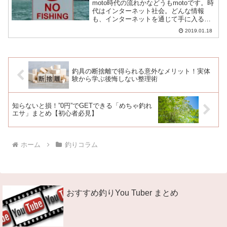
moto時代の流れかなどうもmotoです。時
代はインターネット社会。どんな情報
も、インターネットを通じて手に入るこ
とが多くなりましたね。釣りに関して
2019.01.18
も、新製品情報や釣り場・ポイントをす
ぐに調べることができる点に関してもか
なり便利なのは間違い...
釣具の断捨離で得られる意外なメリット！実体
験から学ぶ後悔しない整理術
知らないと損！”0円”でGETできる「めちゃ釣れ
エサ」まとめ【初心者必見】
ホーム
釣りコラム
おすすめ釣りYou Tuber まとめ