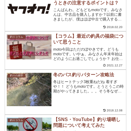
うときの注意するポイントは？
こんばんわ。どもどもmotoです。みなさ
んは、中古品を購入しますか？以前に書
きましたが、僕はほぼ中古で購入するん
ですが購入方法は、中古釣具店・ヤフオ
2018.02.20
ク・メルカリがメインで購入していま
す。ただ、ネットでの購入さらには、オ
【コラム】最近の釣具の福袋につ
釣りコラム
ークション経由での購入...
いて思うこと
moto今回はただのぼやきです。どうも
motoです。いやぁ、みなさん年末年始は
どのようにお過ごしでしょうか？ お仕事
の方 家事で忙しい方 行事で忙しい方 自
2021.12.27
宅警備員の方？など、年末年始忙しい方
も多いと思います。いろんな方が働いて
冬のバス釣りパターン攻略法
釣りの雑学
いるからこそ...
冬はヒートテック3枚重ねだね 着すぎ
や！！ どうもmotoです。とうとうこの時
期がやってきました。。。そう冬なぜ冬
があるのか毎年疑問に思います。寒い↓外
に出たくなくなる↓あったかい暖房のかか
った部屋から動かない。↓一日終了この流
れで毎日が終...
2018.12.08
【SNS・YouTube】釣り場晒し
釣りコラム
問題について考えてみた