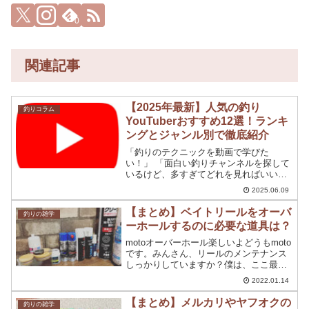
0
関連記事
【2025年最新】人気の釣り
釣りコラム
YouTuberおすすめ12選！ランキ
ングとジャンル別で徹底紹介
「釣りのテクニックを動画で学びた
い！」 「面白い釣りチャンネルを探して
いるけど、多すぎてどれを見ればいいか
分からない…」今や、釣りの情報収集に
2025.06.09
YouTubeは欠かせないツールとなりまし
た。プロの技を無料で学べたり、手に汗
【まとめ】ベイトリールをオーバ
釣りの雑学
握るファイトシーンを...
ーホールするのに必要な道具は？
motoオーバーホール楽しいよどうもmoto
です。みんさん、リールのメンテナンス
しっかりしていますか？僕は、ここ最近
になってメンテナンスを実施するように
2022.01.14
なりました。軽いベアリングにオイルや
グリスを注油することは多かったのです
【まとめ】メルカリやヤフオクの
釣りの雑学
が、バラしメイン...