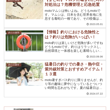
釣りの雑学
ポイントを見つけ...
対処法は？危機管理と応急処置
motoマムシは怖いよね。どうもmotoで
す。マムシは、日本を含む世界各地に生
息する毒蛇の一種であり、その咬傷は深
刻な健康被害を引き起こすことがありま
2023.05.01
す。もしもマムシに咬まれた場合、冷静
に行動し、適切な対処法を知っておくこ
【情報】釣りにおける危険性と
釣りの雑学
とが重要です。この...
は？釣りは危険がいっぱい！
moto釣りは楽しいけど危険が多いですね
どうもmotoです。釣りはリラックスし、
自然環境と一体感を楽しむ素晴らしい方
法ですが、安全に楽しむためには危険性
2023.09.06
を認識し、適切な対策を取ることが肝要
です。この記事では、釣りの危険性を詳
猛暑日の釣りでの暑さ・熱中症・
釣りの雑学
しく掘り下げ、安...
紫外線対策とおすすめアイテム！
１３選
moto暑すぎバス釣りに限りませんが、釣
り等の趣味に夢中になっているとついつ
い時間を忘れがちです。夏の猛暑日は水
面や砂浜の照り返しもあり、釣りにでか
2024.07.22
けた際は注意が必要です！そんな猛暑日
でもバス釣りに行きたい！という方向け
に暑さを緩和する暑さ...