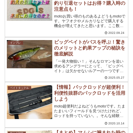
釣り引退セットはお得？購入時の
注意点も！
motoお買い得のものあるよどうもmotoで
す。ヤフオクやメルカリなどで購入する
機会が増えてきたと思います。ここ数年
で【リユース】が増加していることもあ
2022.09.24
り、個人で気軽に取引ができる点も中古
が広がっている所以でありますよね。そ
ビッグベイトがバスを呼ぶ！驚き
インプレ
の中でも、店舗で...
のメリットと釣果アップの秘訣を
徹底解説
「一発大物狙い！」そんなロマンを追い
求めるアングラーにとって、「ビッグベ
イト」は欠かせないルアーの一つです。
その圧倒的な存在感と、時に爆発的な釣
2025.05.27
果を叩き出す力は、多くのアングラーを
魅了し続けています。しかし、「本当に
【情報】パックロッドが超便利！
ベイトタックル
釣れるの？」「どんなメリ...
利便性抜群のパックロッドを活用
しよう
moto超便利だよねどうもmotoです。たま
たまいいフィールドを見つけたけれど、
ロッドを持っていない。。そんな経験し
た方もおられると思います。実際に、フ
2020.10.14
ラット車のナビとかに写った場所にバス
が生息していて尚且つ釣り禁止じゃない
【まとめ】マムシに噛まれた時の