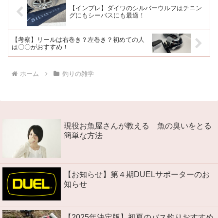
【インプレ】ダイワのシルバーウルフはチニン
グにもシーバスにも最適！
【考察】リールは右巻き？左巻き？初めての人
は〇〇がおすすめ！
ホーム
釣りの雑学
現役お魚屋さんが教える 魚の臭いをとる
簡単な方法
【お知らせ】第４期DUELサポーターのお
知らせ
【2025年決定版】初夏のバス釣りおすすめ