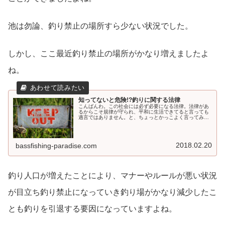
池は勿論、釣り禁止の場所すら少ない状況でした。
しかし、ここ最近釣り禁止の場所がかなり増えましたよ
ね。
知ってないと危険!?釣りに関する法律
こんばんわ。この社会には必ず必要になる法律。法律があ
るからこそ規律が守られ、平和に生活できてると言っても
過言ではありません。と、ちょっとかっこよく言ってみま
したが今回は、釣りに適用法律についてお話ししたいと思
います。もう一度、釣りに適用する...
2018.02.20
bassfishing-paradise.com
釣り人口が増えたことにより、マナーやルールが悪い状況
が目立ち釣り禁止になっていき釣り場がかなり減少したこ
とも釣りを引退する要因になっていますよね。