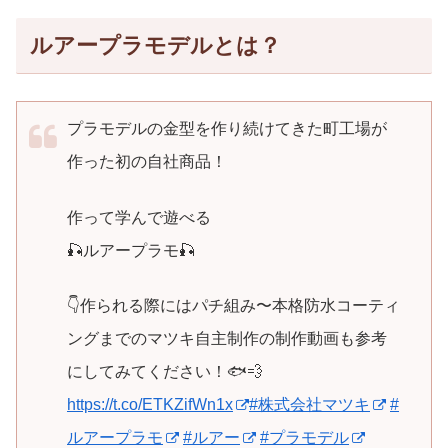
ルアープラモデルとは？
プラモデルの金型を作り続けてきた町工場が
作った初の自社商品！
作って学んで遊べる
🎣ルアープラモ🎣
👇作られる際にはパチ組み〜本格防水コーティ
ングまでのマツキ自主制作の制作動画も参考
にしてみてください！🐟💨
https://t.co/ETKZifWn1x
#株式会社マツキ
#
ルアープラモ
#ルアー
#プラモデル