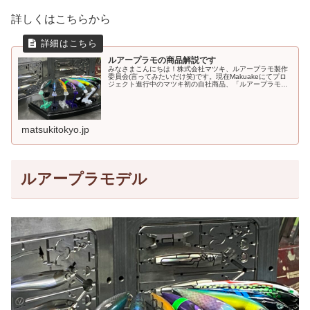
詳しくはこちらから
ルアープラモの商品解説です
みなさまこんにちは！株式会社マツキ、ルアープラモ製作
委員会(言ってみたいだけ笑)です。現在Makuakeにてプロ
ジェクト進行中のマツキ初の自社商品、「ルアープラモ」
ですが、多くのご支援を賜りなんと目標金額400％を超え
るという大反響の中、現...
matsukitokyo.jp
ルアープラモデル