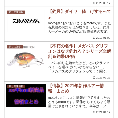
の艶かしい動きを演出するには重要な役
2023.05.17
目になっているのが、テール部分になり
ますよね。でも、テールって結構曲がっ
【釣具】ダイワ 値上げするって
釣り関連情報
たり型がついたり...
よ
motoおいおいおいどうもmotoです。また
も悲報のお知らせが届きましたね。釣具
大手メーカのDAIWAが販売価格の改定に
より商品の値上げが発表されました。
2019.01.02
motoまた値上げです。かなり痛い発表で
すが、価格の値上げはどうなったのかみ
【不朽の名作】メガバス グリフ
釣りの雑学
ていきまし...
ォンはなぜ釣れる？シリーズ全解
剖＆釣果UP術
「バス釣りを始めたけど、どのクランク
ベイトを選べばいいかわからない…」
「メガバスのグリフォンってよく聞くけ
ど、実際どうなの？」そんな疑問をお持
2025.06.25
ちのアングラーにこそ読んでいただきた
いのが、この記事です。メガバスの「グ
【情報】2021年新作ルアー情
釣り関連情報
リフォン」シリーズは、発...
報 まとめ
motoちょこちょこ情報がでてきましたね
どうもmotoです。新作がちょくちょく動
画で公表されていますね。今年は、フィ
ッシングショーやキープキャストも新型
2021.01.17
コロナウィルスの影響で開催されないの