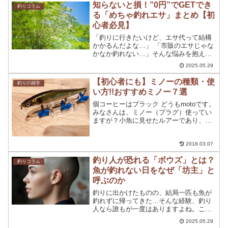
で実際にみてから購入することはできま
知らないと損！”0円”でGETでき
釣りコラム
せんが、もう好き...
る「めちゃ釣れエサ」まとめ【初
心者必見】
「釣りに行きたいけど、エサ代って結構
かかるんだよな…」 「市販のエサじゃな
かなか釣れない…」そんな悩みを抱えて
いる釣り人の皆さん、ご安心ください！
2025.05.29
実は、お金をかけずに手に入る「めちゃ
釣れエサ」が身近にたくさんあることを
【初心者にも】ミノーの種類・使
釣りの雑学
ご存知でしょうか？この...
い方!!おすすめミノー７選
個コーヒーはブラック どうもmotoです。
みなさんは、ミノー（プラグ）使ってい
ますが？小魚に見せたルアーであり、ミ
ノー（プラグ）一つでバス釣りにもシー
バス釣り等にも使えますね。今回はミノ
ー（プラグ）についてまとめてみました
2018.03.07
ので是非参考にして...
釣り人が恐れる「ボウズ」とは？
釣りコラム
魚が釣れない日をなぜ「坊主」と
呼ぶのか
釣りに出かけたものの、結局一匹も魚が
釣れずに帰ってきた…そんな経験、釣り
人なら誰もが一度はありますよね。こ
の、全く釣果がない状態を、釣り用語で
2025.05.29
「ボウズ」と呼びます。 しかし、なぜ