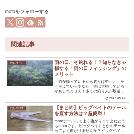
motoをフォローする
0
関連記事
雨の日こそ釣れる！？知らなきゃ
釣りコラム
損する「雨の日フィッシング」の
メリット
「雨が降っているから釣りは中止…」そ
う考えているあなた、実は大損している
かもしれません！多くの釣り人が敬遠し
がちな雨の日こそ、実は魚が釣れやすい
2025.05.29
ゴールデンタイムとなることがあるので
す。この記事では、なぜ雨の日が「めち
【まとめ】ビッグベイトのテール
釣りの雑学
ゃくちゃ釣れる日」になり...
を直す方法は？超簡単！
motoテールってよく曲がりますよねどう
もmotoです。ビッグベイトとかのテール
ってよく曲がりませんか？ビッグベイト