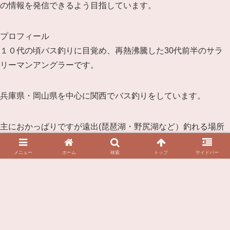
の情報を発信できるよう目指しています。
プロフィール
１０代の頃バス釣りに目覚め、再熱沸騰した30代前半のサラ
リーマンアングラーです。
兵庫県・岡山県を中心に関西でバス釣りをしています。
主におかっぱりですが遠出(琵琶湖・野尻湖など）釣れる場所
には足を運んでいます。
メニュー
ホーム
検索
トップ
サイドバー
釣りは楽しく・小さい魚から大きい魚までキャストできるうれ
しさを忘れずに釣りをしています。
↓Twitterはじめました