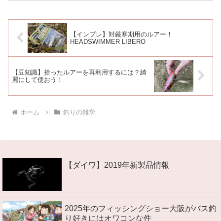
「ボウズ」なのでしょうか？今回は、こ
のユニークな呼び名の由来と...
【インプレ】対厳寒期用のルアー！
HEADSWIMMER LIBERO
【豆知識】拾ったルアーを再利用するには？綺
麗にして使おう！
ホーム
釣りの雑学
【ダイワ】2019年新製品情報
2025年のフィッシングショー大阪がバス釣
り好きにはオワコンな件