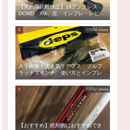
【実釣飛距離検証】18アンタレス
DCMD XG 左 インプレ・レビュ
ー
33884 views
入手困難！大人気！デプス ブルフ
ラット３インチ 使い方とインプレ
33702 views
【おすすめ】絶対的におすすめでき