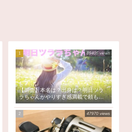
89405 views
【調査】本名は？出身は？明日ツラ
ラちゃんがやりすぎ感満載で頼もし
い
47970 views