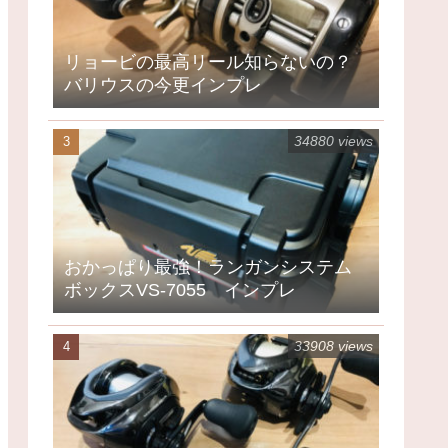
リョービの最高リール知らないの？
バリウスの今更インプレ
34880 views
おかっぱり最強！ランガンシステム
ボックスVS-7055 インプレ
33908 views