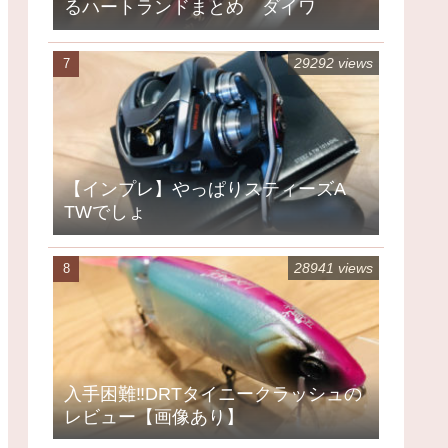
るハートランドまとめ ダイワ
29292 views
【インプレ】やっぱりスティーズA
TWでしょ
28941 views
入手困難‼DRTタイニークラッシュの
レビュー【画像あり】