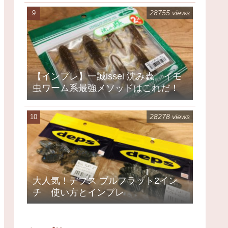
28755 views
【インプレ】一誠issei 沈み蟲 イモ
虫ワーム系最強メソッドはこれだ！
28278 views
大人気！デプス ブルフラット2イン
チ 使い方とインプレ