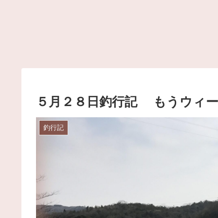
５月２８日釣行記 もうウィ
釣行記