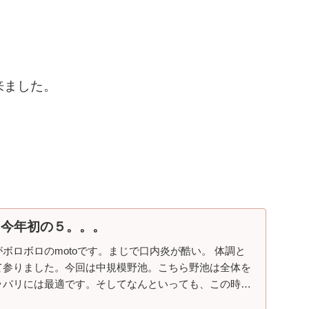
来ました。
 今年初の５。。。
ボロボロのmotoです。まじで口内炎が酷い。 体調と
て参りました。今回は中規模野池。こちら野池は全体を
ッパリには最適です。そしてなんといっても、この時期
に!!で...