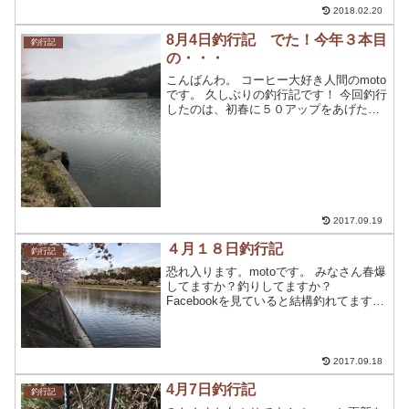
バスを狙いに!!で...
2018.02.20
8月4日釣行記 でた！今年３本目
釣行記
の・・・
こんばんわ。 コーヒー大好き人間のmoto
です。 久しぶりの釣行記です！ 今回釣行
したのは、初春に５０アップをあげた中
規模野池に出撃してきました！ 今回のタ
ックルは、ベイト一本のみ。 狙うのは５
０アップ一本のみで挑んできました。 ８
月4日 ...
2017.09.19
４月１８日釣行記
釣行記
恐れ入ります。motoです。 みなさん春爆
してますか？釣りしてますか？
Facebookを見ていると結構釣れてます
ね。羨ましい限りです。 今回、仕事帰り
に近くの河川に行って来ました。 この河
川は以前釣行記にも出ている場所ですが
先日の大雨に...
2017.09.18
4月7日釣行記
釣行記