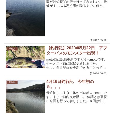
間だけ短時間釣行を行ってきました。 天
候がすこぶる悪く雨が降るまでに何とか
釣りに行きたく頑張って早起きしまし
た。 今回は、特に内容がないので軽く書
いていきます。 ５月９日 本日の釣行場所
は、前回釣行...
2017.05.10
【釣行記】2020年5月22日 アフ
千種川
ターバスのモンスター出現！
moto自己記録更新ですどうもmotoです。
やっとこさ自己記録更新しました。
中々、自己記録を更新できることって琵
琶湖行ったりとか、池原ダムに行ったり
2020.06.03
とかしない限り無理かなと思っていまし
たがこんな身近なところで自己記録更新
4月16日釣行記 今年初の
釣行記
するとは思っていませ...
５。。。
最近忙しいすぎて体がボロボロのmotoで
す。まじで口内炎が酷い。 体調とは裏腹
に今回も行って参りました。今回は中規
模野池。こちら野池は全体を攻めれるの
で、オカッパリには最適です。そしてな
んといっても、この時期のスポーにング