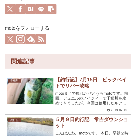
motoをフォローする
0
関連記事
【釣行記】7月15日 ビックベイ
千種川
トでリバー攻略
motoまじで痺れたぜどうもmotoです。前
回、デュエルのノイジィーで千種川を攻
めてきましたが、今回は使用したルアー
はこちらデュエル ニンジャトゥイッチ
2019.07.15
ングライダー！ビックベイトのみの挑戦
をしてきました。結果は・。。では、ど
５月９日釣行記 常吉ダウンショ
釣行記
ぞ！7月15日仕...
ット
こんばんわ。motoです。 本日、早朝２時