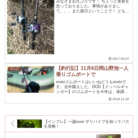
みなさまお久ぶりです！ ちょっと更新を
怠っておりました。事情がありまし
て。。。また後日ということで！ ども
motoです。 みなさん釣行してますかー？
前回の総括後から釣行にいけてませんで
したが、久しぶりに行ってきました。 い
ままで短時間釣行は...
2017.04.07
【釣行記】11月6日岡山野池一人
釣行記
乗りゴムボートで
motoゴムボートはいいねどうもmotoで
す。去年購入した、DOD【ドッペルギャ
ンガー】のゴムボートを今年は、体調を
崩してしまって、中々体調がいい時に当
2019.11.20
たらずゴムボートを出すことができませ
んでした。エレキ対応の高性能 バスフロ
ーターボート ...
【インプレ】一誠issei ザリバイブを知ってバス
を攻略！