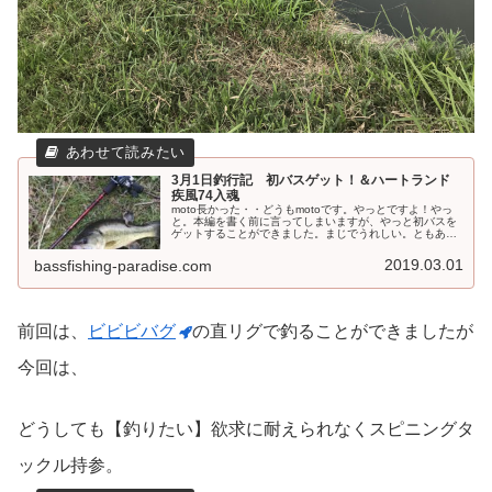
3月1日釣行記 初バスゲット！＆ハートランド
疾風74入魂
moto長かった・・どうもmotoです。やっとですよ！やっ
と。本編を書く前に言ってしまいますが、やっと初バスを
ゲットすることができました。まじでうれしい。ともあ
れ、この一週間くらい結構気温が高く過ごしやすい気温に
なってきましたね。朝はまだま...
2019.03.01
bassfishing-paradise.com
前回は、
ビビビバグ
の直リグで釣ることができましたが
今回は、
どうしても【釣りたい】欲求に耐えられなくスピニングタ
ックル持参。