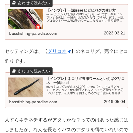
【インプレ】一誠issei ビビビバグの使い方
motoビビビバグは使いやすいどうもmotoです。今回イン
プレするのは、一誠の【ビビビバグ】ですが、実は、一誠
プロダクトワーム第2段のワームになります。超多節甲殻
生物ワームでありすごくナチュラルなアクションができる
のが特徴です。ビビビバグの...
2023.03.21
bassfishing-paradise.com
セッティングは、【
グリコネ
】のネコリグ。完全にセコ
釣りです。
【インプレ】ネコリグ専用ワームといえばグリコ
ネ 一誠issei
motoネコリグたのしいよどうもmotoです。ネコリグっ
て、アクション・使い勝手どれをとっても万能リグだと思
っています。そん中で今回まとめるのは一誠から発売され
ているワームグリコネネコリグ専用機として発売されてい
るネコリグですが、ワームの耐...
2019.05.04
bassfishing-paradise.com
人すらネチネチするがアタリかな？ってのはあった感じは
しましたが、なんせ長らくバスのアタリを得ていないので