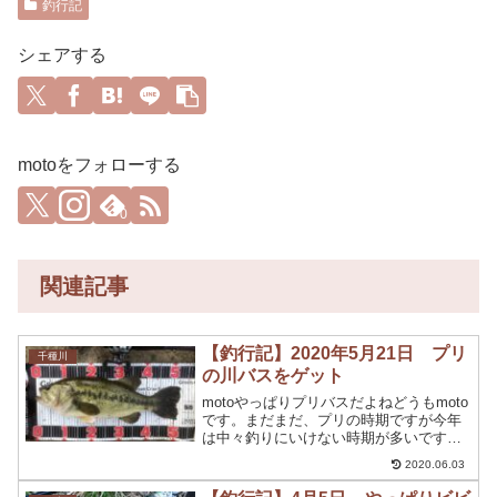
釣行記
シェアする
motoをフォローする
0
関連記事
【釣行記】2020年5月21日 プリ
千種川
の川バスをゲット
motoやっぱりプリバスだよねどうもmoto
です。まだまだ、プリの時期ですが今年
は中々釣りにいけない時期が多いですよ
ね。今回ばかりは仕方ありませんがなん
2020.06.03
とか自粛解除が始まりましたね。自粛解
除が始まっても絶対に第二波が間違いな