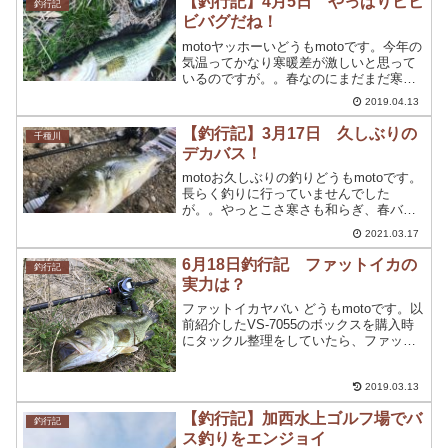
【釣行記】4月5日 やっぱりビビ
釣行記
く来ると思ってい...
ビバグだね！
motoヤッホーいどうもmotoです。今年の
気温ってかなり寒暖差が激しいと思って
いるのですが。。春なのにまだまだ寒い
ですよね。日中は、晴れている時は暖か
2019.04.13
いですが、【春一番】が激しい！全く釣
りにならない程の風が吹いていますから
【釣行記】3月17日 久しぶりの
千種川
ね。風と寒さは苦...
デカバス！
motoお久しぶりの釣りどうもmotoです。
長らく釣りに行っていませんでした
が。。やっとこさ寒さも和らぎ、春バス
を釣るために釣りに行ってきました。緊
2021.03.17
急事態宣言も解除されたということもあ
り、千種川に釣りに行きました。事前の
6月18日釣行記 ファットイカの
釣行記
情報によると、すでに...
実力は？
ファットイカヤバい どうもmotoです。以
前紹介したVS-7055のボックスを購入時
にタックル整理をしていたら、ファット
イカがでてきました。ファットイカ使っ
てみようかな・・と、この理由だけでマ
イホームにおかっぱりに行って来まし
2019.03.13
た。さてさて、...
【釣行記】加西水上ゴルフ場でバ
釣行記
ス釣りをエンジョイ