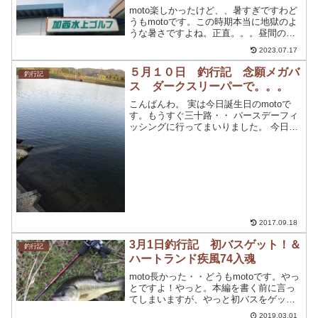
moto楽しかったけど、、暑すぎですわど
うもmotoです。この時期本当に地獄のよ
うな暑さですよね。正直。。。昼間の釣
りは危険度MAX！子供の頃は、この炎天
2023.07.17
下の中でも一日中釣りをすることができ
ましたがもう年なんだなって実感しまし
５月１０日 釣行記 念願メガバ
釣行記
たね。皆さん、...
ス ダークスリーパーで。。。
こんばんわ。 実は今日誕生日のmotoで
す。もうすぐ三十路・・ バースデーフィ
ッシングに行ってまいりました。 今日
も、天気が悪い為朝一番に釣りに行きた
かったのですが起きれず。。 とりあえ
ず、１１時起床しそれから２時間だけ釣
行してきました。 ...
2017.09.18
3月1日釣行記 初バスゲット！＆
釣行記
ハートランド疾風74入魂
moto長かった・・どうもmotoです。やっ
とですよ！やっと。本編を書く前に言っ
てしまいますが、やっと初バスをゲット
することができました。まじでうれし
2019.03.01