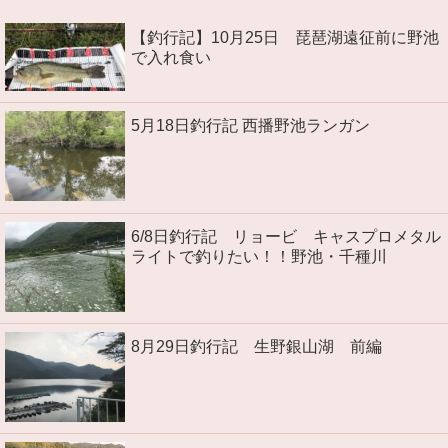
【釣行記】10月25日 琵琶湖遠征前に野池
で入れ食い
5月18日釣行記 西播野池ランガン
6/8日釣行記 リョービ キャスプロメタル
ライトで釣りたい！！野池・千種川
8月29日釣行記 生野銀山湖 前編