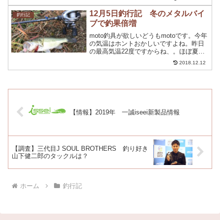
い。ともあれ、この一週間くらい結構気
温が高く過ごしやすい気温になってきま
12月5日釣行記 冬のメタルバイ
釣行記
したね。朝はまだま...
ブで釣果倍増
moto釣具が欲しいどうもmotoです。今年
の気温はホントおかしいですよね。昨日
の最高気温22度ですからね、。ほぼ夏に
かわりがないですが今日でもまだ18度あ
2018.12.12
りました。今回は、気温が高く釣りがし
やすい気候だったのでいつもの、野池に
行って来まし...
【情報】2019年 一誠iseei新製品情報
【調査】三代目J SOUL BROTHERS 釣り好き
山下健二郎のタックルは？
ホーム
釣行記