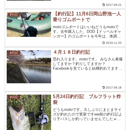
ても釣りが行きたく行って来ました。 今
回は、前日と前々日に雨が激しく降った
2017.09.21
為、増水した...
【釣行記】11月6日岡山野池一人
釣行記
乗りゴムボートで
motoゴムボートはいいねどうもmotoで
す。去年購入した、DOD【ドッペルギャ
ンガー】のゴムボートを今年は、体調を
崩してしまって、中々体調がいい時に当
2019.11.20
たらずゴムボートを出すことができませ
んでした。エレキ対応の高性能 バスフロ
４月１８日釣行記
釣行記
ーターボート ...
恐れ入ります。motoです。 みなさん春爆
してますか？釣りしてますか？
Facebookを見ていると結構釣れてます
ね。羨ましい限りです。 今回、仕事帰り
に近くの河川に行って来ました。 この河
川は以前釣行記にも出ている場所ですが
先日の大雨に...
2017.09.18
5月24日釣行記 ブルフラット炸
釣行記
裂
どうもmotoです。久しぶりにまとまサイ
ズが釣れたので更新ですww前の釣行記よ
り子バスしか釣っていませんでしたｗい
やぁ、いつもの池に行ったら先行者いる
わ、その次の池に行っても先行者いるわ