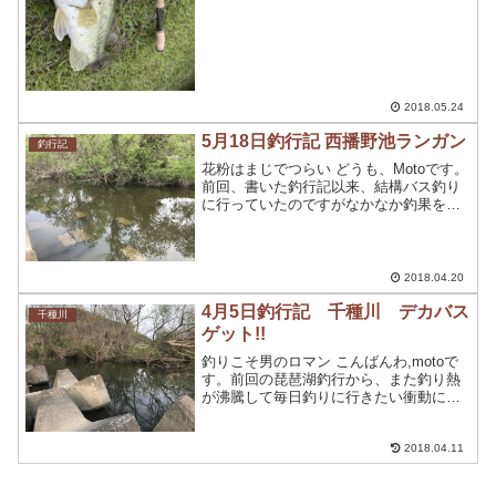
で萎えてましたが結構昔に釣れた野池に
行ってきました。で...
2018.05.24
5月18日釣行記 西播野池ランガン
釣行記
花粉はまじでつらい どうも、Motoです。
前回、書いた釣行記以来、結構バス釣り
に行っていたのですがなかなか釣果を上
げることができませんでした。バスは何
処へ？てなわけで、今回久しぶりに一日
釣行できる機会があったので千種川を含
め、西播野池を攻め...
2018.04.20
4月5日釣行記 千種川 デカバス
千種川
ゲット!!
釣りこそ男のロマン こんばんわ,motoで
す。前回の琵琶湖釣行から、また釣り熱
が沸騰して毎日釣りに行きたい衝動にか
られています。気温も上昇し、そろそろ
千種川のバスの状況を確認する為に、連
続釣行に行ってまいりました。ではどう
2018.04.11
ぞ4月5日この前日...