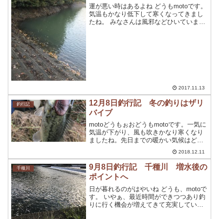
運が悪い時はあるよね どうもmotoです。
気温もかなり低下して寒くなってきまし
たね。 みなさんは風邪などひいていませ
んか？ 僕は、早々に風邪をひいてしまい
ました。 でも、釣りには行きたくて、朝
だけ友人たちと釣行してきました。 しか
し、最後...
2017.11.13
12月8日釣行記 冬の釣りはザリ
釣行記
バイブ
motoどうもぉおどうもmotoです。一気に
気温が下がり、風も吹きかなり寒くなり
ましたね。先日までの暖かい気候はどこ
にいったのか。。。とても釣りやすい気
2018.12.11
候だったので、釣りに行くのが快適だっ
たのですが、今日は極寒！少しだけ時間
9月8日釣行記 千種川 増水後の
千種川
ができたので短時...
ポイントへ
日が暮れるのがはやいね どうも、motoで
す。 いやぁ、最近時間ができつつあり釣
りに行く機会が増えてきて充実していま
す。 夕方、仕事を少し切り上げてどうし