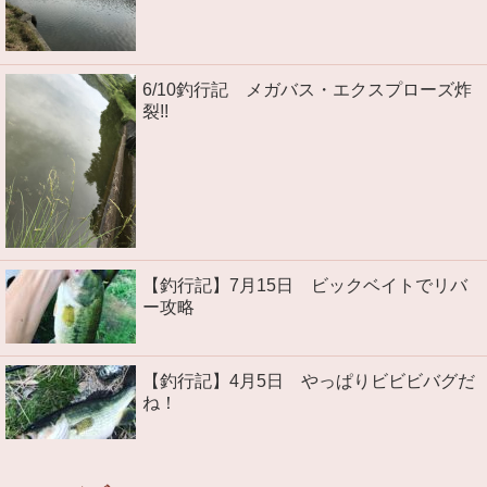
6/10釣行記 メガバス・エクスプローズ炸
裂!!
【釣行記】7月15日 ビックベイトでリバ
ー攻略
【釣行記】4月5日 やっぱりビビビバグだ
ね！