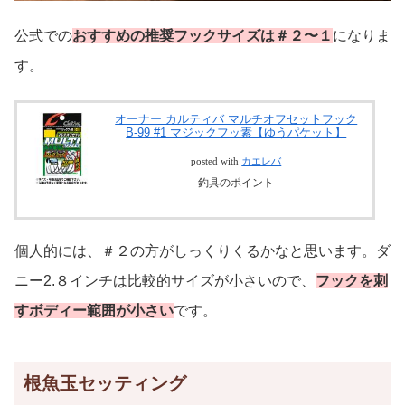
公式での
おすすめの推奨フックサイズは＃２〜１
になりま
す。
オーナー カルティバ マルチオフセットフック
B-99 #1 マジックフッ素【ゆうパケット】
posted with
カエレバ
釣具のポイント
個人的には、＃２の方がしっくりくるかなと思います。ダ
ニー2.８インチは比較的サイズが小さいので、
フックを刺
すボディー範囲が小さい
です。
根魚玉セッティング