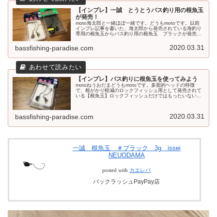
【インプレ】一誠 とうとうバス釣り用の根魚玉
が発売！
moto海太郎と一緒ほぼ一緒です。どうもmotoです。以前
インプレ記事を書いた、海太郎から発売されている海釣り
専用の根魚玉からバス釣り用の根魚玉 ブラックが発売さ
れましたね。僕個人は、以前から根魚玉をよくギルフラッ
トやヤバクネでよく使用して...
2020.03.31
bassfishing-paradise.com
【インプレ】バス釣りに根魚玉を使ってみよう
motoねうおだまどうもmotoです。多面的ヘッドの特徴
で、根がかり軽減のロックフィッシュ用として発売されて
いる【根魚玉】ロックフィッシュだけではもったいない！
根魚玉はロックフィッシュだけでなく【バス釣り】にも使
用することが可能なんです。勿...
2020.03.31
bassfishing-paradise.com
一誠 根魚玉 ＃ブラック 3g issei
NEUODAMA
posted with
カエレバ
バックラッシュPayPay店