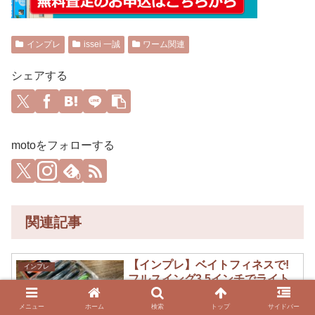
インプレ
issei 一誠
ワーム関連
シェアする
motoをフォローする
0
関連記事
【インプレ】ベイトフィネスで!
インプレ
フルスイング3.5インチでライト
な釣りへ
メニュー
ホーム
検索
トップ
サイドバー
motoいいサイズ感ですねどうもmotoで