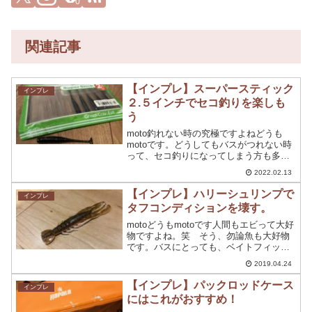
0
関連記事
【インプレ】スーパースティック
インプレ
２.５インチでセコ釣りを楽しも
う
moto釣れない時の究極ですよねどうも
motoです。どうしてもバスがつれない時
って、セコ釣りになってしまう方も多い
と思います。だって・・・小さいバスで
2022.02.13
も釣りたいもんね！とりあえずサイズを
選ばずに釣るには、小さいワームを使用
【インプレ】ハリーシュリンプで
インプレ
すれば釣れるって印...
タフコンディションを壊す。
motoどうもmotoです人間もエビって大好
物ですよね。笑 そう、勿論魚も大好物
です。バスにとっても、ベイトフィッシ
ュとして捕食していますし釣りに置いて
2019.04.24
も、【エビ】をモチーフにしたワーム・
ルアーって沢山ありますよね。そこで今
【インプレ】パックロッドケース
インプレ
回ご紹介するのが...
にはこれがおすすめ！