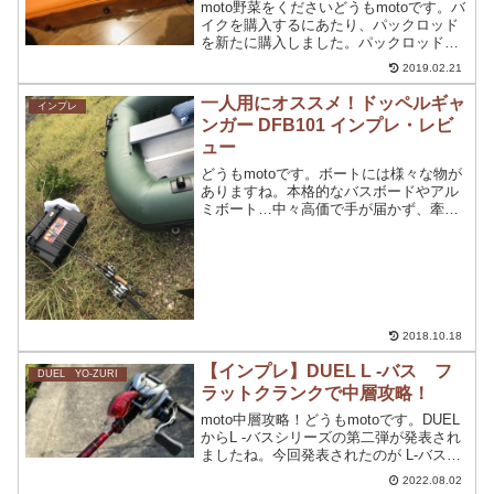
moto野菜をくださいどうもmotoです。バ
イクを購入するにあたり、パックロッド
を新たに購入しました。パックロッドを
購入したのですが、ケースがなく困って
2019.02.21
いました。バイクで持ち運びするんだっ
たら、ケース一つで移動したいですよ
一人用にオススメ！ドッペルギャ
インプレ
ね。そこで、購入し...
ンガー DFB101 インプレ・レビ
ュー
どうもmotoです。ボートには様々な物が
ありますね。本格的なバスボードやアル
ミボート…中々高価で手が届かず、牽引
など金銭的にも負担がかかってきますよ
ね。それよりもっと気軽に手に入れるこ
とができるのがゴムボート前から欲しか
ったボートですが、今...
2018.10.18
【インプレ】DUEL L -バス フ
DUEL YO-ZURI
ラットクランクで中層攻略！
moto中層攻略！どうもmotoです。DUEL
からL -バスシリーズの第二弾が発表され
ましたね。今回発表されたのが L-バスポ
ッパー L-バスシャッド L-バスクランク
2022.08.02
SR L-バスクランクMR L-バスクランクDD