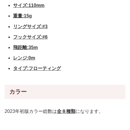
サイズ:110mm
重量:15g
リングサイズ:#3
フックサイズ:#6
飛距離:35m
レンジ:0m
タイプ:フローティング
カラー
2023年初版カラー総数は
全８種類
になります。