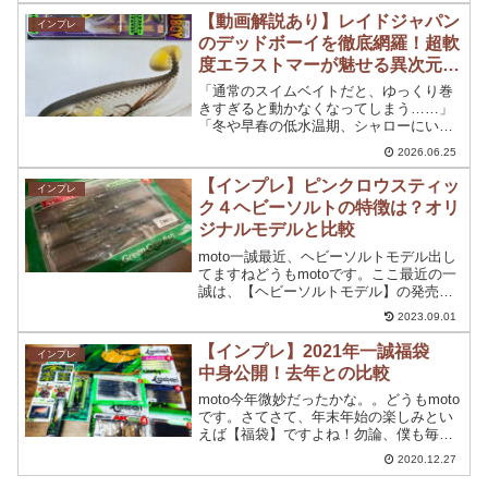
L-バスフラットクラン...
【動画解説あり】レイドジャパン
インプレ
のデッドボーイを徹底網羅！超軟
度エラストマーが魅せる異次元の
食わせ能力とおすすめカスタム
「通常のスイムベイトだと、ゆっくり巻
きすぎると動かなくなってしまう……」
「冬や早春の低水温期、シャローにいる
天才デカバスをじっくり誘いたい！」そ
2026.06.25
んなアングラーの悩みを一発で解決する
ルアーが、レイドジャパンから登場した
【インプレ】ピンクロウスティッ
インプレ
「DEAD BOY（デッ...
ク４ヘビーソルトの特徴は？オリ
ジナルモデルと比較
moto一誠最近、ヘビーソルトモデル出し
てますねどうもmotoです。ここ最近の一
誠は、【ヘビーソルトモデル】の発売が
結構多くなっていますね。正直なところ
2023.09.01
ヘビーソルトモデルと既存のオリジナル
モデルの違いはあるかもしれませんが、
【インプレ】2021年一誠福袋
インプレ
古いモデルのタイ...
中身公開！去年との比較
moto今年微妙だったかな。。どうもmoto
です。さてさて、年末年始の楽しみとい
えば【福袋】ですよね！勿論、僕も毎年
楽しみにしていますし各メーカーや釣具
2020.12.27
店からも福袋が発売されて毎回ワクワク
しますよね。てことで、今年も購入しま