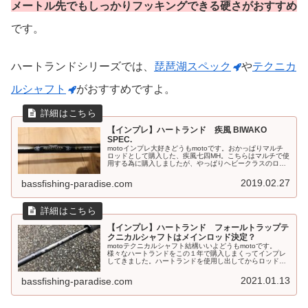
メートル先でもしっかりフッキングできる硬さがおすすめ
です。
ハートランドシリーズでは、
琵琶湖スペック
や
テクニカ
ルシャフト
がおすすめですよ。
【インプレ】ハートランド 疾風 BIWAKO
SPEC.
motoインプレ大好きどうもmotoです。おかっぱりマルチ
ロッドとして購入した、疾風七四MH。こちらはマルチで使
用する為に購入しましたが、やっぱりヘビークラスのロッ
ドが1本欲しい。また、琵琶湖遠征時のおかっぱり専用機
で購入したのが疾風 BI...
2019.02.27
bassfishing-paradise.com
【インプレ】ハートランド フォールトラップテ
クニカルシャフトはメインロッド決定？
motoテクニカルシャフト結構いいよどうもmotoです。
様々なハートランドをこの１年で購入しまくってインプレ
してきました。ハートランドを使用し出してからロッドを
使用するにおいて、ちょっと自分なりにこだわりを持って
います。へービークラスロッド...
2021.01.13
bassfishing-paradise.com