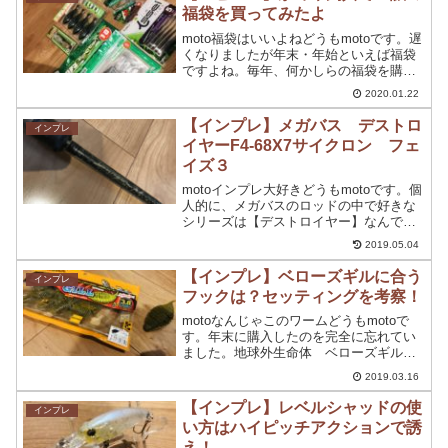
素材・品質も違ってき...
福袋を買ってみたよ
moto福袋はいいよねどうもmotoです。遅
くなりましたが年末・年始といえば福袋
ですよね。毎年、何かしらの福袋を購入
しているんですが今年は初めて、釣具屋
2020.01.22
さんの実店舗で福袋を購入してきまし
た。実店舗での福袋って、在庫処分品が
【インプレ】メガバス デストロ
インプレ
多いとか、売れ筋が...
イヤーF4-68X7サイクロン フェ
イズ３
motoインプレ大好きどうもmotoです。個
人的に、メガバスのロッドの中で好きな
シリーズは【デストロイヤー】なんです
が僕が、小学校自体に【デストロイヤ
2019.05.04
ー】の初期が発売されたときは中々手に
入らなくて、かなりのプレミア価格にな
【インプレ】ベローズギルに合う
インプレ
っていましたね。当...
フックは？セッティングを考察！
motoなんじゃこのワームどうもmotoで
す。年末に購入したのを完全に忘れてい
ました。地球外生命体 ベローズギルか
なり気になるワームだったんですが、近
2019.03.16
隣の店舗では入荷が全くなく通販でも購
入が難しい買ったので友人に頼んで買っ
【インプレ】レベルシャッドの使
インプレ
てきてもらいました...
い方はハイピッチアクションで誘
え！