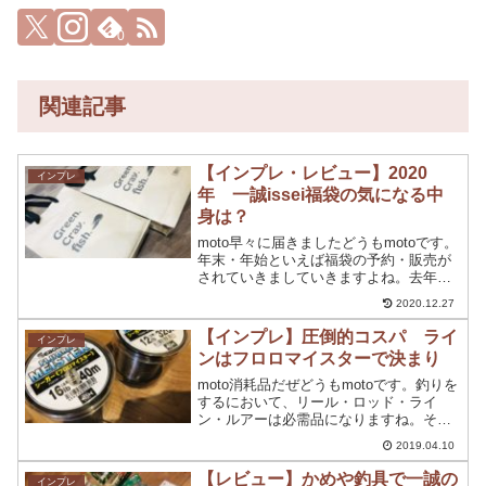
0
関連記事
【インプレ・レビュー】2020
インプレ
年 一誠issei福袋の気になる中
身は？
moto早々に届きましたどうもmotoです。
年末・年始といえば福袋の予約・販売が
されていきましていきますよね。去年に
購入したのは、こちら一誠の2019年の福
2020.12.27
袋ですが、中身は結構お買い得感があり
ました。まぁ、福袋なんで損するような
【インプレ】圧倒的コスパ ライ
インプレ
物にはなって...
ンはフロロマイスターで決まり
moto消耗品だぜどうもmotoです。釣りを
するにおいて、リール・ロッド・ライ
ン・ルアーは必需品になりますね。その
中でも、消耗品分類になるのが【ライ
2019.04.10
ン】になりますよね。ラインも様々なメ
ーカーから発売されていますが、価格・
【レビュー】かめや釣具で一誠の
インプレ