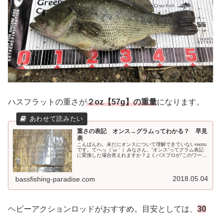
ハスフラットの重さが
２oz【57g】の重量
になります。
重さの表記 オンス→グラムってわかる？ 早見
表
こんばんわ。未だにオンスについて理解できていないmoto
です。てへっ（´ω｀）みなさん、”オンス”ってグラム表記
に変換した場合答えれますか？よくバスプロが”このワーム
には○ozの重りをつけるのがベストです”( ﾟДﾟ)みなさん正
直気にしてま...
2018.05.04
bassfishing-paradise.com
ヘビーアクションロッドがおすすめ。目安としては、
30