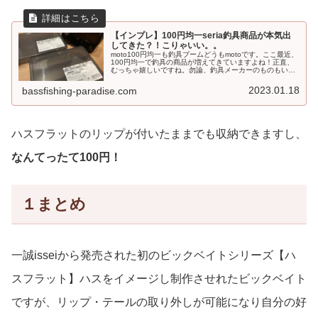
【インプレ】100円均一seria釣具商品が本気出
してきた？！こりゃいい。。
moto100円均一も釣具ブームどうもmotoです。ここ最近、
100円均一で釣具の商品が増えてきていますよね！正直、
むっちゃ嬉しいですね。勿論、釣具メーカーのものもいい
ですが価格が高かったりしたりしますし消耗品に関して
は、安く済ませたいと思...
2023.01.18
bassfishing-paradise.com
ハスフラットのリップが付いたままでも収納できますし、
なんてったて100円！
１まとめ
一誠isseiから発売された初のビックベイトシリーズ【ハ
スフラット】ハスをイメージし制作させれたビックベイト
ですが、リップ・テールの取り外しが可能になり自分の好