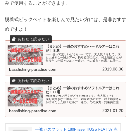
みで使用することができます。
脱着式ビックベイトを楽しんで見たい方には、是非おすす
めですよ！
【まとめ】一誠のおすすめハードルアーはこれ
だ！８選
moto使って楽しいどうもmotoです。大人気！そして、僕
も大好きな一誠ルアー。釣り遊びの天才、村上晴彦さんが
作りだした様々なルアー達の、その威力・釣果共に誰もが
認めるものとなっています。今回は一誠ルアーで迷いの方
に、おすすめなルアーを一つ...
2019.08.06
bassfishing-paradise.com
【まとめ】一誠のおすすめソフトルアーはこれ
だ！11選
motoガンガン行くぜどうもmotoです。大人気！そして、
僕も大好きな一誠ルアー。釣り遊びの天才、村上晴彦さん
が作りだした様々なルアー達の、その威力・釣果共に誰も
が認めるものとなっています。今回は一誠ルアーで迷いの
方に、おすすめなルアーを一...
2021.01.20
bassfishing-paradise.com
一誠 ハスフラット 180F issei HUSS FLAT 37 赤