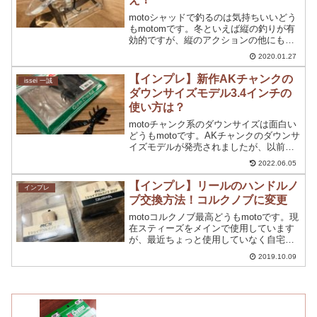
motoシャッドで釣るのは気持ちいいどう
もmotomです。冬といえば縦の釣りが有
効的ですが、縦のアクションの他にも有
効な釣りがあります。それは、ストップ
2020.01.27
&ゴー。【止めて誘う】この釣りも冬の
釣りには有効ですよね。今回は、【止め
【インプレ】新作AKチャンクの
issei 一誠
て誘う】に合わせ...
ダウンサイズモデル3.4インチの
使い方は？
motoチャンク系のダウンサイズは面白い
どうもmotoです。AKチャンクのダウンサ
イズモデルが発売されましたが、以前プ
ロトタイプのAKチャンク2.3インチと3イ
2022.06.05
ンチのレビューをしました。そこで、恐
らく３インチが発売されるかな？って予
【インプレ】リールのハンドルノ
インプレ
想はして...
ブ交換方法！コルクノブに変更
motoコルクノブ最高どうもmotoです。現
在スティーズをメインで使用しています
が、最近ちょっと使用していなく自宅に
て保管していました。久しぶりに使用し
2019.10.09
ようかなと思った時にハンドルノブが
【ベタつきが出てる・・・】長年釣りを
していますが、リー...