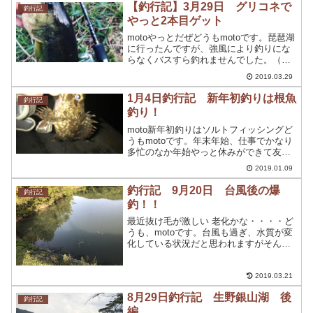
たがこんな身近なところで自己記録更新
【釣行記】3月29日 グリコネで
釣行記
するとは思っていませ...
やっと2本目ゲット
motoやっとだぜどうもmotoです。琵琶湖
に行ったんですが、強風により釣りにな
らなくバスすら釣れませんでした。（琵
琶湖の記事書いてない）下手くそなんで
2019.03.29
すよ！知ってますよ！まぁ、言い訳とし
ては、強風ってことにしときましょ。み
1月4日釣行記 新年初釣りは根魚
釣行記
んな琵琶湖に夢を...
釣り！
moto新年初釣りはソルトフィッシングど
うもmotoです。年末年始、仕事でかなり
多忙のなか年始やっと休みができて友人
３人と釣りに行く機会ができました。ま
2019.01.09
さかのメバリングに挑戦することに。し
かも、なぜかメバリングの仕掛けを持っ
釣行記 9月20日 台風後の爆
釣行記
ていたのでそのま...
釣！！
最近抜け毛が激しい 老化かな・・・・ど
うも、motoです。台風も過ぎ、水質が変
化している状況だと思われますがそんな
中状況を把握と時間ができたので釣行し
てまいりました。今回釣行したのは、以
前釣行したことのある場所。以前、夏に
2019.03.21
行った時はかなりの...
8月29日釣行記 生野銀山湖 後
釣行記
編