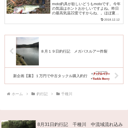
moto釣具が欲しいどうもmotoです。今年
の気温はホントおかしいですよね。昨日
の最高気温22度ですからね、。ほぼ夏に
かわりがないですが今日でもまだ18度あ
2018.12.12
りました。今回は、気温が高く釣りがし
やすい気候だったのでいつもの、野池に
行って来まし...
８月１９日釣行記 メガバスルアー炸裂
新企画【案】１万円で中古タックル購入釣行
ホーム
釣行記
千種川
8月31日釣行記 千種川 中流域流れ込み