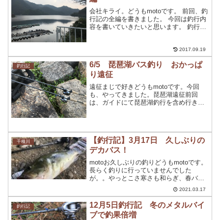
会社キライ。どうもmotoです。 前回、釣
行記の全編を書きました。 今回は釣行内
容を書いていきたいと思います。 釣行記
スタート６時半。 まずは、日陰のライン
を攻めることにしました。 朝の内に狙え
る箇所を選定し流しながら、。上流のバ
2017.09.19
ックウォ...
6/5 琵琶湖バス釣り おかっぱ
釣行記
り遠征
遠征まじで好きどうもmotoです。今回
も、やってきました。琵琶湖遠征前回
は、ガイドにて琵琶湖釣行を含め行きま
したが。今回は色々、問題が発生しふが
いない結果となってしまいました。。。
では、どうぞ。6月５日以前から、ガイド
の予約を行っていました...
【釣行記】3月17日 久しぶりの
千種川
デカバス！
motoお久しぶりの釣りどうもmotoです。
長らく釣りに行っていませんでした
が。。やっとこさ寒さも和らぎ、春バス
を釣るために釣りに行ってきました。緊
2021.03.17
急事態宣言も解除されたということもあ
り、千種川に釣りに行きました。事前の
12月5日釣行記 冬のメタルバイ
釣行記
情報によると、すでに...
ブで釣果倍増