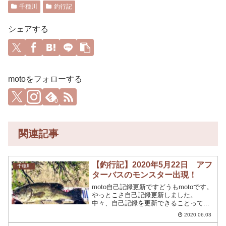
千種川
釣行記
シェアする
motoをフォローする
0
関連記事
【釣行記】2020年5月22日 アフ
千種川
ターバスのモンスター出現！
moto自己記録更新ですどうもmotoです。
やっとこさ自己記録更新しました。
中々、自己記録を更新できることって琵
琶湖行ったりとか、池原ダムに行ったり
2020.06.03
とかしない限り無理かなと思っていまし